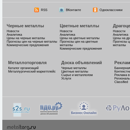
RSS
ВКонтакте
Одноклассники
Черные металлы
Цветные металлы
Драгоц
Новости
Новости
Новости
Аналитика
Аналитика
Аналитика
Цены на черные металлы
Цены на цветные металлы
Цены на д
Прогнозы цен на черные металлы
Прогнозы цен на цветные
Прогнозы ц
Коммерческие предложения
металлы
металлы
Коммерческие предложения
Металлоторговля
Доска объявлений
Реклам
Каталог организаций
Черные металлы
Баннерная
Металлургический маркетплейс
Цветные металлы
Контекстн
Сырье и металлолом
Реклама в
Услуги
Региональ
Classified