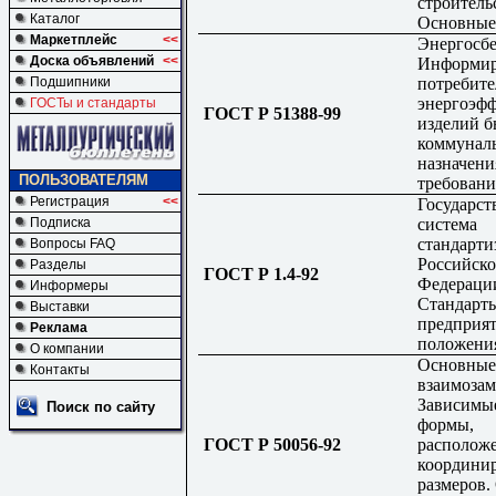
строитель
Каталог
Основные
Маркетплейс
<<
Энергосбе
Доска объявлений
<<
Информир
потребите
Подшипники
энергоэф
ГОСТы и стандарты
ГОСТ Р 51388-99
изделий б
коммунал
назначени
ПОЛЬЗОВАТЕЛЯМ
требовани
Регистрация
<<
Государст
система
Подписка
стандарти
Вопросы FAQ
Российск
Разделы
ГОСТ Р 1.4-92
Федераци
Информеры
Стандарт
Выставки
предприя
Реклама
положени
О компании
Основные
Контакты
взаимозам
Зависимы
Поиск по сайту
формы,
ГОСТ Р 50056-92
располож
координи
размеров.