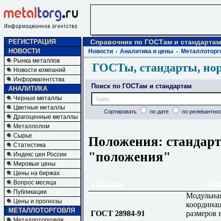
РЕГИСТРАЦИЯ
Справочник по ГОСТам и стандартам
НОВОСТИ
Новости
Аналитика и цены
Металлоторг
Рынка металлов
ГОСТы, стандарты, но
Новости компаний
Информагентства
Поиск по ГОСТам и стандартам
АНАЛИТИКА
Черные металлы
Цветные металлы
Сортировать
по дате
по релевантнос
Драгоценные металлы
Металлолом
Сырье
Положения: стандарт
Статистика
"положения"
Индекс цен России
Мировые цены
Цены на биржах
Вопрос месяца
Название
Опи
Публикации
Модульна
Цены и прогнозы
координа
МЕТАЛЛОТОРГОВЛЯ
ГОСТ 28984-91
размеров 
Металлоторговля