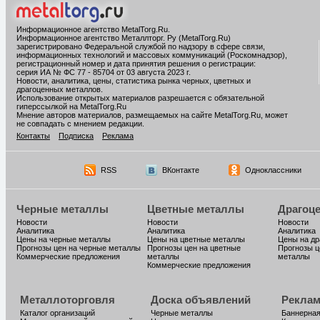
Информационное агентство MetalTorg.Ru
.
Информационное агентство Металлторг. Ру (MetalTorg.Ru)
зарегистрировано Федеральной службой по надзору в сфере связи,
информационных технологий и массовых коммуникаций (Роскомнадзор),
регистрационный номер и дата принятия решения о регистрации:
серия ИА № ФС 77 - 85704 от 03 августа 2023 г.
Новости, аналитика, цены, статистика рынка черных, цветных и
драгоценных металлов.
Использование открытых материалов разрешается с обязательной
гиперссылкой на MetalTorg.Ru
Мнение авторов материалов, размещаемых на сайте MetalTorg.Ru, может
не совпадать с мнением редакции.
Контакты
Подписка
Реклама
RSS
ВКонтакте
Одноклассники
Черные металлы
Цветные металлы
Драгоц
Новости
Новости
Новости
Аналитика
Аналитика
Аналитика
Цены на черные металлы
Цены на цветные металлы
Цены на д
Прогнозы цен на черные металлы
Прогнозы цен на цветные
Прогнозы ц
Коммерческие предложения
металлы
металлы
Коммерческие предложения
Металлоторговля
Доска объявлений
Реклам
Каталог организаций
Черные металлы
Баннерная