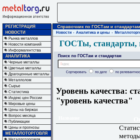
РЕГИСТРАЦИЯ
Справочник по ГОСТам и стандартам
НОВОСТИ
Новости
Аналитика и цены
Металлоторг
Рынка металлов
ГОСТы, стандарты, 
Новости компаний
Информагентства
Поиск по ГОСТам и стандартам
АНАЛИТИКА
Черные металлы
Цветные металлы
Сортировать
по дате
по релевантнос
Драгоценные металлы
Металлолом
Сырье
Уровень качества: ст
Статистика
Индекс цен России
"уровень качества"
Мировые цены
Цены на биржах
Вопрос месяца
Название
О
Публикации
Статис
Цены и прогнозы
МЕТАЛЛОТОРГОВЛЯ
методы
Металлоторговля