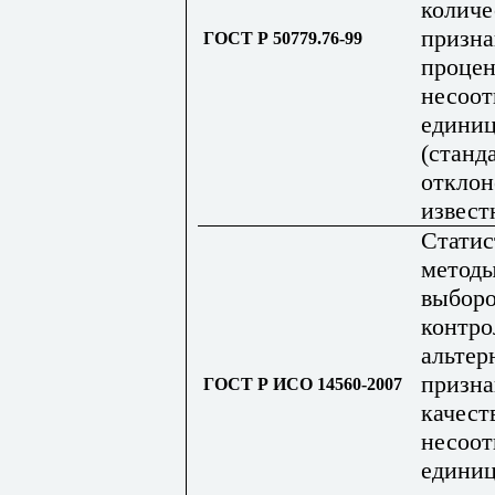
количе
призна
ГОСТ Р 50779.76-99
процен
несоо
единиц
(станд
отклон
извест
Статис
метод
выборо
контро
альтер
призна
ГОСТ Р ИСО 14560-2007
качест
несоо
едини