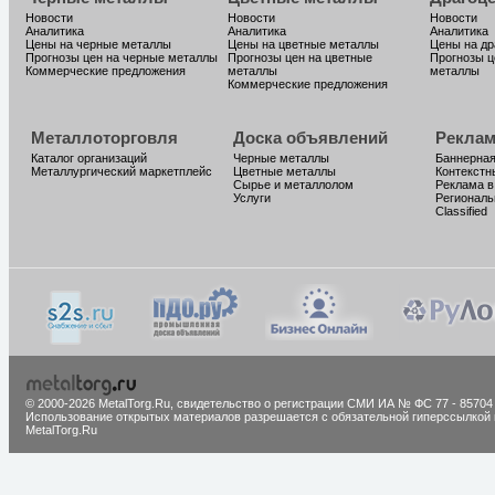
Новости
Новости
Новости
Аналитика
Аналитика
Аналитика
Цены на черные металлы
Цены на цветные металлы
Цены на д
Прогнозы цен на черные металлы
Прогнозы цен на цветные
Прогнозы ц
Коммерческие предложения
металлы
металлы
Коммерческие предложения
Металлоторговля
Доска объявлений
Реклам
Каталог организаций
Черные металлы
Баннерная
Металлургический маркетплейс
Цветные металлы
Контекстн
Сырье и металлолом
Реклама в
Услуги
Региональ
Classified
© 2000-2026 MetalTorg.Ru,
cвидетельство о регистрации СМИ ИА № ФС 77 - 85704
Использование открытых материалов разрешается с обязательной гиперссылкой 
MetalTorg.Ru