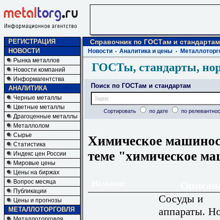
РЕГИСТРАЦИЯ
Справочник по ГОСТам и стандартам
НОВОСТИ
Новости
Аналитика и цены
Металлоторг
Рынка металлов
ГОСТы, стандарты, но
Новости компаний
Информагентства
Поиск по ГОСТам и стандартам
АНАЛИТИКА
Черные металлы
Цветные металлы
Сортировать
по дате
по релевантнос
Драгоценные металлы
Металлолом
Сырье
Химическое машинос
Статистика
теме "химическое м
Индекс цен России
Мировые цены
Цены на биржах
Вопрос месяца
Название
Описан
Публикации
Сосуды и
Цены и прогнозы
аппараты. Н
МЕТАЛЛОТОРГОВЛЯ
Металлоторговля