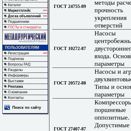
методы расче
Каталог
ГОСТ 24755-89
прочность
Маркетплейс
<<
укрепления
Доска объявлений
<<
Подшипники
отверстий
ГОСТы и стандарты
Насосы
центробежн
двусторонне
ПОЛЬЗОВАТЕЛЯМ
ГОСТ 10272-87
Регистрация
<<
входа. Осно
Подписка
параметры
Вопросы FAQ
Насосы и аг
Разделы
Информеры
двухвинтовы
Выставки
ГОСТ 20572-88
Типы и осно
Реклама
О компании
параметры
Контакты
Компрессор
Поиск по сайту
поршневые
оппозитные.
Допустимые
ГОСТ 27407-87