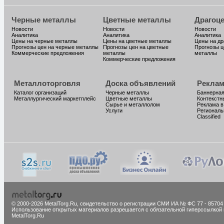
Черные металлы
Цветные металлы
Драгоц
Новости
Новости
Новости
Аналитика
Аналитика
Аналитика
Цены на черные металлы
Цены на цветные металлы
Цены на д
Прогнозы цен на черные металлы
Прогнозы цен на цветные
Прогнозы ц
Коммерческие предложения
металлы
металлы
Коммерческие предложения
Металлоторговля
Доска объявлений
Реклам
Каталог организаций
Черные металлы
Баннерная
Металлургический маркетплейс
Цветные металлы
Контекстн
Сырье и металлолом
Реклама в
Услуги
Региональ
Classified
© 2000-2026 MetalTorg.Ru,
cвидетельство о регистрации СМИ ИА № ФС 77 - 85704
Использование открытых материалов разрешается с обязательной гиперссылкой 
MetalTorg.Ru