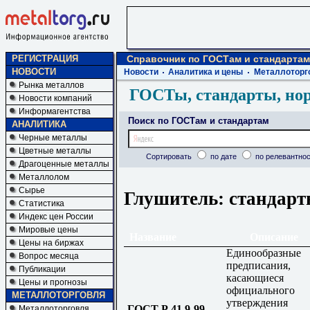
РЕГИСТРАЦИЯ
Справочник по ГОСТам и стандартам
НОВОСТИ
Новости
Аналитика и цены
Металлоторг
Рынка металлов
ГОСТы, стандарты, но
Новости компаний
Информагентства
Поиск по ГОСТам и стандартам
АНАЛИТИКА
Черные металлы
Цветные металлы
Сортировать
по дате
по релевантнос
Драгоценные металлы
Металлолом
Сырье
Глушитель: стандарт
Статистика
Индекс цен России
Мировые цены
Название
Описание
Цены на биржах
Единообразные
Вопрос месяца
предписания,
Публикации
касающиеся
Цены и прогнозы
официального
МЕТАЛЛОТОРГОВЛЯ
утверждения
ГОСТ Р 41.9-99
Металлоторговля