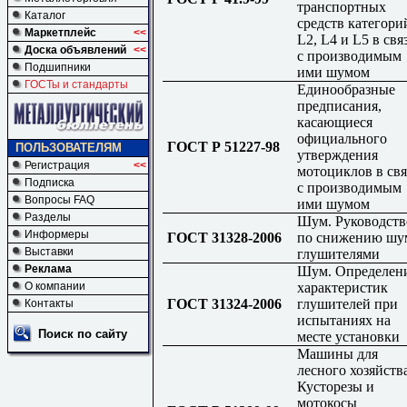
транспортных
Каталог
средств категори
Маркетплейс
<<
L2, L4 и L5 в свя
Доска объявлений
<<
с производимым
Подшипники
ими шумом
ГОСТы и стандарты
Единообразные
предписания,
касающиеся
официального
ГОСТ Р 51227-98
ПОЛЬЗОВАТЕЛЯМ
утверждения
Регистрация
<<
мотоциклов в свя
Подписка
с производимым
Вопросы FAQ
ими шумом
Разделы
Шум. Руководств
Информеры
ГОСТ 31328-2006
по снижению шу
Выставки
глушителями
Реклама
Шум. Определен
характеристик
О компании
ГОСТ 31324-2006
глушителей при
Контакты
испытаниях на
Поиск по сайту
месте установки
Машины для
лесного хозяйства
Кусторезы и
мотокосы