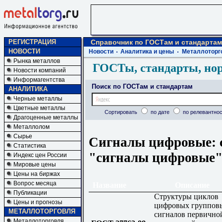
РЕГИСТРАЦИЯ
Справочник по ГОСТам и стандартам
НОВОСТИ
Новости
Аналитика и цены
Металлоторг
Рынка металлов
ГОСТы, стандарты, но
Новости компаний
Информагентства
Поиск по ГОСТам и стандартам
АНАЛИТИКА
Черные металлы
Цветные металлы
Сортировать
по дате
по релевантнос
Драгоценные металлы
Металлолом
Сырье
Сигналы цифровые: с
Статистика
"сигналы цифровые
Индекс цен России
Мировые цены
Цены на биржах
Вопрос месяца
Название
Описание
Публикации
Структуры циклов
Цены и прогнозы
цифровых группов
МЕТАЛЛОТОРГОВЛЯ
сигналов первично
Металлоторговля