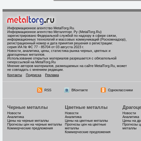
Информационное агентство MetalTorg.Ru
.
Информационное агентство Металлторг. Ру (MetalTorg.Ru)
зарегистрировано Федеральной службой по надзору в сфере связи,
информационных технологий и массовых коммуникаций (Роскомнадзор),
регистрационный номер и дата принятия решения о регистрации:
серия ИА № ФС 77 - 85704 от 03 августа 2023 г.
Новости, аналитика, цены, статистика рынка черных, цветных и
драгоценных металлов.
Использование открытых материалов разрешается с обязательной
гиперссылкой на MetalTorg.Ru
Мнение авторов материалов, размещаемых на сайте MetalTorg.Ru, может
не совпадать с мнением редакции.
Контакты
Подписка
Реклама
RSS
ВКонтакте
Одноклассники
Черные металлы
Цветные металлы
Драгоц
Новости
Новости
Новости
Аналитика
Аналитика
Аналитика
Цены на черные металлы
Цены на цветные металлы
Цены на д
Прогнозы цен на черные металлы
Прогнозы цен на цветные
Прогнозы ц
Коммерческие предложения
металлы
металлы
Коммерческие предложения