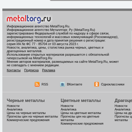
Информационное агентство MetalTorg.Ru
.
Информационное агентство Металлторг. Ру (MetalTorg.Ru)
зарегистрировано Федеральной службой по надзору в сфере связи,
информационных технологий и массовых коммуникаций (Роскомнадзор),
регистрационный номер и дата принятия решения о регистрации:
серия ИА № ФС 77 - 85704 от 03 августа 2023 г.
Новости, аналитика, цены, статистика рынка черных, цветных и
драгоценных металлов.
Использование открытых материалов разрешается с обязательной
гиперссылкой на MetalTorg.Ru
Мнение авторов материалов, размещаемых на сайте MetalTorg.Ru, может
не совпадать с мнением редакции.
Контакты
Подписка
Реклама
RSS
ВКонтакте
Одноклассники
Черные металлы
Цветные металлы
Драгоц
Новости
Новости
Новости
Аналитика
Аналитика
Аналитика
Цены на черные металлы
Цены на цветные металлы
Цены на д
Прогнозы цен на черные металлы
Прогнозы цен на цветные
Прогнозы ц
Коммерческие предложения
металлы
металлы
Коммерческие предложения