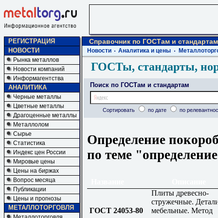
РЕГИСТРАЦИЯ
Справочник по ГОСТам и стандартам
НОВОСТИ
Новости
Аналитика и цены
Металлоторг
Рынка металлов
ГОСТы, стандарты, но
Новости компаний
Информагентства
Поиск по ГОСТам и стандартам
АНАЛИТИКА
Черные металлы
Цветные металлы
Сортировать
по дате
по релевантнос
Драгоценные металлы
Металлолом
Сырье
Определение покороб
Статистика
по теме "определени
Индекс цен России
Мировые цены
Цены на биржах
Вопрос месяца
Название
Описание
Публикации
Плиты древесно-
Цены и прогнозы
стружечные. Детал
МЕТАЛЛОТОРГОВЛЯ
ГОСТ 24053-80
мебельные. Метод
Металлоторговля