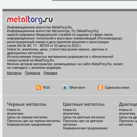
Информационное агентство MetalTorg.Ru
.
Информационное агентство Металлторг. Ру (MetalTorg.Ru)
зарегистрировано Федеральной службой по надзору в сфере связи,
информационных технологий и массовых коммуникаций (Роскомнадзор),
регистрационный номер и дата принятия решения о регистрации:
серия ИА № ФС 77 - 85704 от 03 августа 2023 г.
Новости, аналитика, цены, статистика рынка черных, цветных и
драгоценных металлов.
Использование открытых материалов разрешается с обязательной
гиперссылкой на MetalTorg.Ru
Мнение авторов материалов, размещаемых на сайте MetalTorg.Ru, может
не совпадать с мнением редакции.
Контакты
Подписка
Реклама
RSS
ВКонтакте
Одноклассники
Черные металлы
Цветные металлы
Драгоц
Новости
Новости
Новости
Аналитика
Аналитика
Аналитика
Цены на черные металлы
Цены на цветные металлы
Цены на д
Прогнозы цен на черные металлы
Прогнозы цен на цветные
Прогнозы ц
Коммерческие предложения
металлы
металлы
Коммерческие предложения