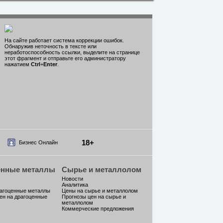
На сайте работает система коррекции ошибок.
Обнаружив неточность в тексте или
неработоспособность ссылки, выделите на странице
этот фрагмент и отправьте его администратору
нажатием
Ctrl
+
Enter
.
18+
Бизнес Онлайн
енные металлы
Сырье и металлолом
Новости
Аналитика
рагоценные металлы
Цены на сырье и металлолом
ен на драгоценные
Прогнозы цен на сырье и
металлолом
Коммерческие предложения