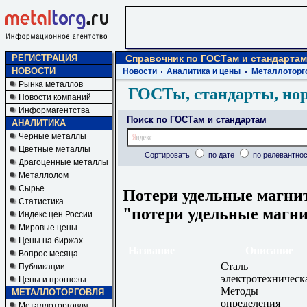
РЕГИСТРАЦИЯ
Справочник по ГОСТам и стандартам
НОВОСТИ
Новости
Аналитика и цены
Металлоторг
Рынка металлов
ГОСТы, стандарты, но
Новости компаний
Информагентства
Поиск по ГОСТам и стандартам
АНАЛИТИКА
Черные металлы
Цветные металлы
Сортировать
по дате
по релевантнос
Драгоценные металлы
Металлолом
Сырье
Потери удельные магнит
Статистика
"потери удельные магн
Индекс цен России
Мировые цены
Цены на биржах
Название
Описание
Вопрос месяца
Сталь
Публикации
электротехническ
Цены и прогнозы
Методы
МЕТАЛЛОТОРГОВЛЯ
определения
Металлоторговля