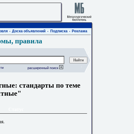
овля
Доска объявлений
Подписка
Реклама
рмы, правила
ти
расширенный поиск
ные: стандарты по теме
итные"
Статус
ая.