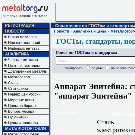
РЕГИСТРАЦИЯ
Справочник по ГОСТам и стандартам
НОВОСТИ
Новости
Аналитика и цены
Металлоторг
Рынка металлов
ГОСТы, стандарты, но
Новости компаний
Информагентства
Поиск по ГОСТам и стандартам
АНАЛИТИКА
Черные металлы
Цветные металлы
Сортировать
по дате
по релевантнос
Драгоценные металлы
Металлолом
Сырье
Аппарат Эпитейна: с
Статистика
"аппарат Эпитейна"
Индекс цен России
Мировые цены
Цены на биржах
Вопрос месяца
Название
Описан
Публикации
Сталь
Цены и прогнозы
электротехни
МЕТАЛЛОТОРГОВЛЯ
Металлоторговля