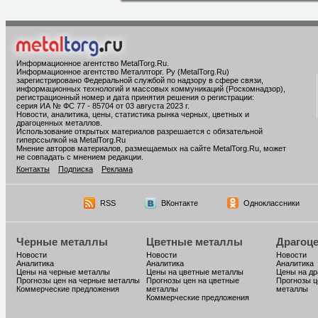
Информационное агентство MetalTorg.Ru
.
Информационное агентство Металлторг. Ру (MetalTorg.Ru)
зарегистрировано Федеральной службой по надзору в сфере связи,
информационных технологий и массовых коммуникаций (Роскомнадзор),
регистрационный номер и дата принятия решения о регистрации:
серия ИА № ФС 77 - 85704 от 03 августа 2023 г.
Новости, аналитика, цены, статистика рынка черных, цветных и
драгоценных металлов.
Использование открытых материалов разрешается с обязательной
гиперссылкой на MetalTorg.Ru
Мнение авторов материалов, размещаемых на сайте MetalTorg.Ru, может
не совпадать с мнением редакции.
Контакты
Подписка
Реклама
RSS
ВКонтакте
Одноклассники
Черные металлы
Цветные металлы
Драгоц
Новости
Новости
Новости
Аналитика
Аналитика
Аналитика
Цены на черные металлы
Цены на цветные металлы
Цены на д
Прогнозы цен на черные металлы
Прогнозы цен на цветные
Прогнозы ц
Коммерческие предложения
металлы
металлы
Коммерческие предложения