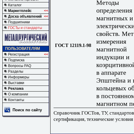
Методы
Каталог
определения
Маркетплейс
<<
магнитных и
Доска объявлений
<<
Подшипники
электрическ
ГОСТы и стандарты
свойств. Ме
измерения
ГОСТ 12119.1-98
магнитной
ПОЛЬЗОВАТЕЛЯМ
Регистрация
<<
индукции и
Подписка
коэрцитивно
Вопросы FAQ
в аппарате
Разделы
Информеры
Эпштейна и 
Выставки
кольцевых о
Реклама
в постоянно
О компании
Контакты
магнитном п
Поиск по сайту
Справочник ГОСТов, ТУ, стандартов
сертификация, технические условия