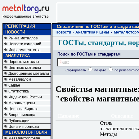
РЕГИСТРАЦИЯ
Справочник по ГОСТам и стандартам
НОВОСТИ
Новости
Аналитика и цены
Металлоторг
Рынка металлов
ГОСТы, стандарты, но
Новости компаний
Информагентства
Поиск по ГОСТам и стандартам
АНАЛИТИКА
Черные металлы
Цветные металлы
Сортировать
по дате
по релевантнос
Драгоценные металлы
Металлолом
Сырье
Свойства магнитные:
Статистика
"свойства магнитны
Индекс цен России
Мировые цены
Цены на биржах
Вопрос месяца
Название
Описание
Публикации
Сталь
Цены и прогнозы
электротехническ
МЕТАЛЛОТОРГОВЛЯ
Методы
Металлоторговля