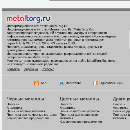
Информационное агентство MetalTorg.Ru
.
Информационное агентство Металлторг. Ру (MetalTorg.Ru)
зарегистрировано Федеральной службой по надзору в сфере связи,
информационных технологий и массовых коммуникаций (Роскомнадзор),
регистрационный номер и дата принятия решения о регистрации:
серия ИА № ФС 77 - 85704 от 03 августа 2023 г.
Новости, аналитика, цены, статистика рынка черных, цветных и
драгоценных металлов.
Использование открытых материалов разрешается с обязательной
гиперссылкой на MetalTorg.Ru
Мнение авторов материалов, размещаемых на сайте MetalTorg.Ru, может
не совпадать с мнением редакции.
Контакты
Подписка
Реклама
RSS
ВКонтакте
Одноклассники
Черные металлы
Цветные металлы
Драгоц
Новости
Новости
Новости
Аналитика
Аналитика
Аналитика
Цены на черные металлы
Цены на цветные металлы
Цены на д
Прогнозы цен на черные металлы
Прогнозы цен на цветные
Прогнозы ц
Коммерческие предложения
металлы
металлы
Коммерческие предложения