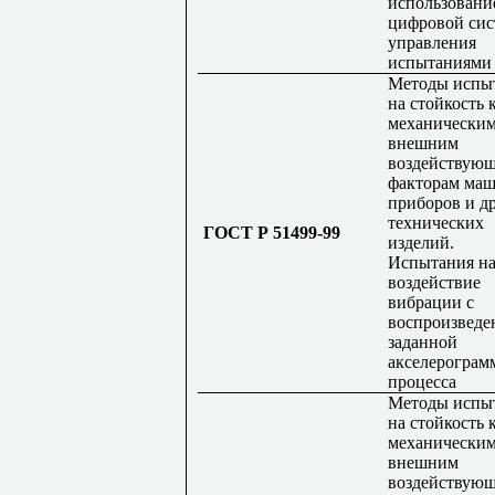
использовани
цифровой си
управления
испытаниями
Методы испы
на стойкость 
механически
внешним
воздействую
факторам маш
приборов и д
технических
ГОСТ Р 51499-99
изделий.
Испытания н
воздействие
вибрации с
воспроизведе
заданной
акселерограм
процесса
Методы испы
на стойкость 
механически
внешним
воздействую