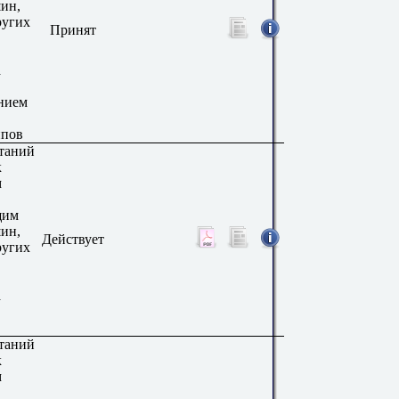
ин,
ругих
Принят
а
нием
ипов
таний
к
м
щим
ин,
Действует
ругих
а
таний
к
м