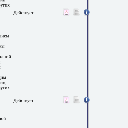
ругих
Действует
а
нием
мы
таний
к
м
щим
ин,
ругих
Действует
а
ной