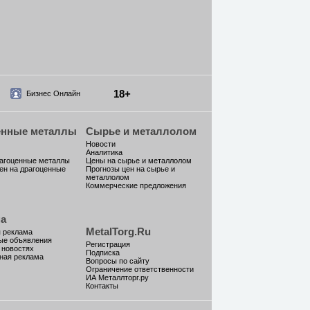
18+
Бизнес Онлайн
енные металлы
Сырье и металлолом
Новости
Аналитика
рагоценные металлы
Цены на сырье и металлолом
ен на драгоценные
Прогнозы цен на сырье и
металлолом
Коммерческие предложения
а
MetalTorg.Ru
 реклама
ые объявления
Регистрация
 новостях
Подписка
ная реклама
Вопросы по сайту
Ограничение ответственности
ИА Металлторг.ру
Контакты