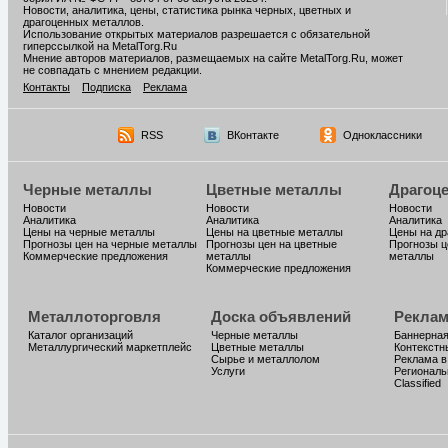
Новости, аналитика, цены, статистика рынка черных, цветных и
драгоценных металлов.
Использование открытых материалов разрешается с обязательной
гиперссылкой на MetalTorg.Ru
Мнение авторов материалов, размещаемых на сайте MetalTorg.Ru, может
не совпадать с мнением редакции.
Контакты
Подписка
Реклама
RSS
ВКонтакте
Одноклассники
Черные металлы
Цветные металлы
Драгоц
Новости
Новости
Новости
Аналитика
Аналитика
Аналитика
Цены на черные металлы
Цены на цветные металлы
Цены на д
Прогнозы цен на черные металлы
Прогнозы цен на цветные
Прогнозы ц
Коммерческие предложения
металлы
металлы
Коммерческие предложения
Металлоторговля
Доска объявлений
Реклам
Каталог организаций
Черные металлы
Баннерная
Металлургический маркетплейс
Цветные металлы
Контекстн
Сырье и металлолом
Реклама в
Услуги
Региональ
Classified