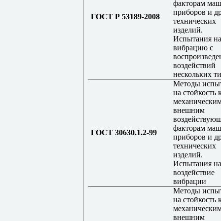
факторам маш
приборов и д
ГОСТ Р 53189-2008
технических
изделий.
Испытания н
вибрацию с
воспроизведе
воздействий
нескольких т
Методы испы
на стойкость 
механически
внешним
воздействую
факторам маш
ГОСТ 30630.1.2-99
приборов и д
технических
изделий.
Испытания н
воздействие
вибрации
Методы испы
на стойкость 
механически
внешним