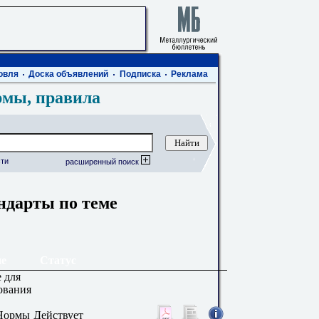
овля
Доска объявлений
Подписка
Реклама
рмы, правила
ти
расширенный поиск
ндарты по теме
е
Статус
 для
ования
 Нормы
Действует