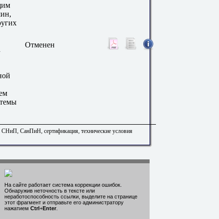
щим
ин,
ругих
Отменен
а
ной
ем
стемы
. СНиП, СанПиН, сертификация, технические условия
На сайте работает система коррекции ошибок.
Обнаружив неточность в тексте или
неработоспособность ссылки, выделите на странице
этот фрагмент и отправьте его администратору
нажатием
Ctrl
+
Enter
.