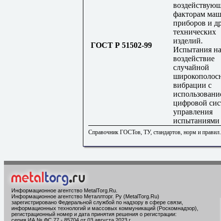
воздействую
факторам маш
приборов и д
технических
изделий.
ГОСТ Р 51502-99
Испытания н
воздействие
случайной
широкополос
вибрации с
использовани
цифровой си
управления
испытаниями
Справочник ГОСТов, ТУ, стандартов, норм и правил
Информационное агентство MetalTorg.Ru
.
Информационное агентство Металлторг. Ру (MetalTorg.Ru)
зарегистрировано Федеральной службой по надзору в сфере связи,
информационных технологий и массовых коммуникаций (Роскомнадзор),
регистрационный номер и дата принятия решения о регистрации:
серия ИА № ФС 77 - 85704 от 03 августа 2023 г.