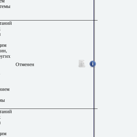
ем
стемы
таний
к
м
щим
ин,
ругих
Отменен
а
нием
мы
таний
к
м
щим