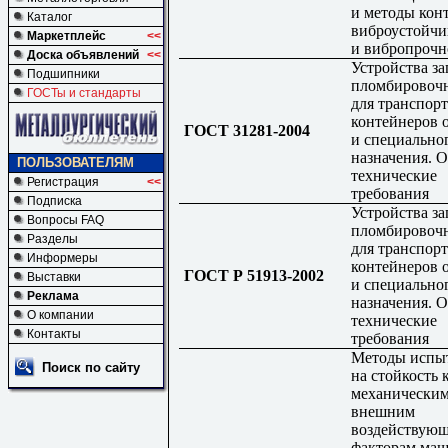
и методы кон
Каталог
виброустойчи
Маркетплейс
<<
и вибропрочн
Доска объявлений
<<
Устройства за
Подшипники
пломбировоч
ГОСТы и стандарты
для транспорт
контейнеров 
ГОСТ 31281-2004
и специально
назначения. 
ПОЛЬЗОВАТЕЛЯМ
технические
Регистрация
<<
требования
Подписка
Устройства за
Вопросы FAQ
пломбировоч
Разделы
для транспорт
Информеры
контейнеров 
ГОСТ Р 51913-2002
Выставки
и специально
Реклама
назначения. 
О компании
технические
Контакты
требования
Методы испы
Поиск по сайту
на стойкость 
механически
внешним
воздействую
факторам маш