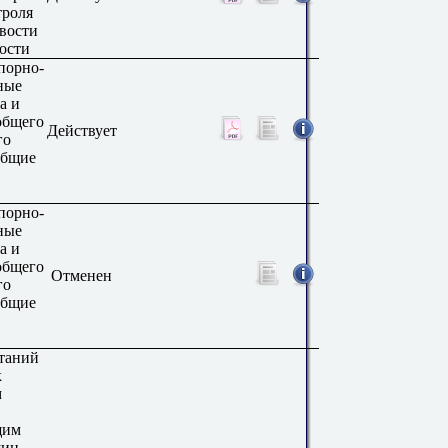
троля
вости
ости
порно-
ные
а и
общего
Действует
го
Общие
порно-
ные
а и
общего
Отменен
го
Общие
таний
к
м
щим
ин,