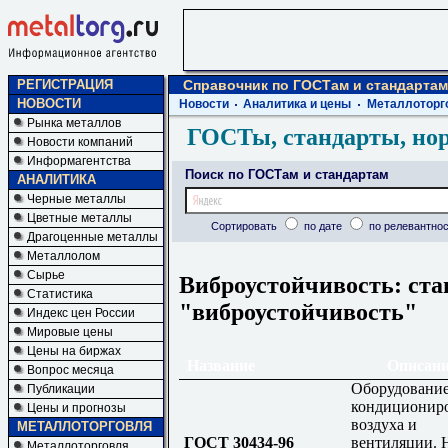
РЕГИСТРАЦИЯ
Справочник по ГОСТам и стандартам
НОВОСТИ
Новости
Аналитика и цены
Металлоторг
Рынка металлов
ГОСТы, стандарты, но
Новости компаний
Информагентства
Поиск по ГОСТам и стандартам
АНАЛИТИКА
Черные металлы
Цветные металлы
Сортировать
по дате
по релевантнос
Драгоценные металлы
Металлолом
Сырье
Виброустойчивость: ста
Статистика
"виброустойчивость"
Индекс цен России
Мировые цены
Цены на биржах
Название
Описани
Вопрос месяца
Оборудование
Публикации
кондиционир
Цены и прогнозы
воздуха и
МЕТАЛЛОТОРГОВЛЯ
ГОСТ 30434-96
вентиляции.
Металлоторговля