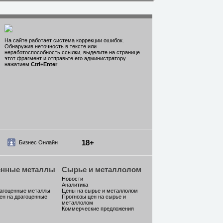
На сайте работает система коррекции ошибок.
Обнаружив неточность в тексте или
неработоспособность ссылки, выделите на странице
этот фрагмент и отправьте его администратору
нажатием
Ctrl
+
Enter
.
18+
Бизнес Онлайн
енные металлы
Сырье и металлолом
Новости
Аналитика
рагоценные металлы
Цены на сырье и металлолом
ен на драгоценные
Прогнозы цен на сырье и
металлолом
Коммерческие предложения