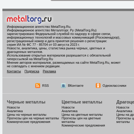
Информационное агентство MetalTorg.Ru
.
Информационное агентство Металлторг. Ру (MetalTorg.Ru)
зарегистрировано Федеральной службой по надзору в сфере связи,
информационных технологий и массовых коммуникаций (Роскомнадзор),
регистрационный номер и дата принятия решения о регистрации:
серия ИА № ФС 77 - 85704 от 03 августа 2023 г.
Новости, аналитика, цены, статистика рынка черных, цветных и
драгоценных металлов.
Использование открытых материалов разрешается с обязательной
гиперссылкой на MetalTorg.Ru
Мнение авторов материалов, размещаемых на сайте MetalTorg.Ru, может
не совпадать с мнением редакции.
Контакты
Подписка
Реклама
RSS
ВКонтакте
Одноклассники
Черные металлы
Цветные металлы
Драгоц
Новости
Новости
Новости
Аналитика
Аналитика
Аналитика
Цены на черные металлы
Цены на цветные металлы
Цены на д
Прогнозы цен на черные металлы
Прогнозы цен на цветные
Прогнозы ц
Коммерческие предложения
металлы
металлы
Коммерческие предложения