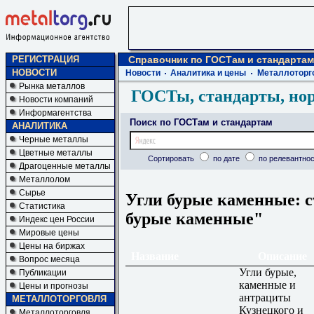
РЕГИСТРАЦИЯ
Справочник по ГОСТам и стандартам
НОВОСТИ
Новости
Аналитика и цены
Металлоторг
Рынка металлов
ГОСТы, стандарты, но
Новости компаний
Информагентства
Поиск по ГОСТам и стандартам
АНАЛИТИКА
Черные металлы
Цветные металлы
Сортировать
по дате
по релевантнос
Драгоценные металлы
Металлолом
Сырье
Угли бурые каменные: с
Статистика
бурые каменные"
Индекс цен России
Мировые цены
Цены на биржах
Название
Описание
Вопрос месяца
Угли бурые,
Публикации
каменные и
Цены и прогнозы
антрациты
МЕТАЛЛОТОРГОВЛЯ
Кузнецкого и
Металлоторговля