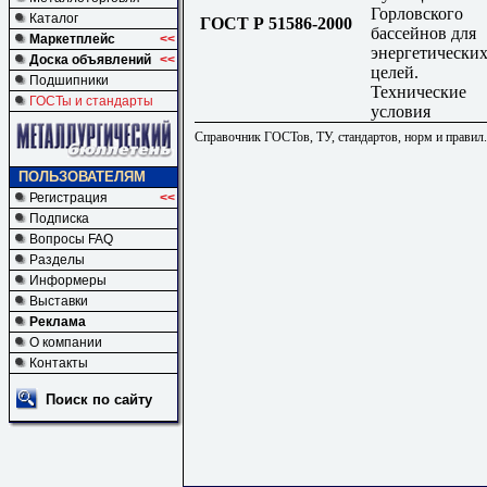
Горловского
Каталог
ГОСТ Р 51586-2000
бассейнов для
Маркетплейс
<<
энергетически
Доска объявлений
<<
целей.
Подшипники
Технические
ГОСТы и стандарты
условия
Справочник ГОСТов, ТУ, стандартов, норм и правил
ПОЛЬЗОВАТЕЛЯМ
Регистрация
<<
Подписка
Вопросы FAQ
Разделы
Информеры
Выставки
Реклама
О компании
Контакты
Поиск по сайту