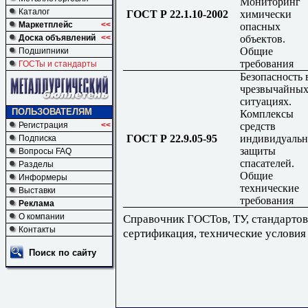
Мониторинг
Каталог
ГОСТ Р 22.1.10-2002
химически
Маркетплейс
<<
опасных
объектов.
Доска объявлений
<<
Общие
Подшипники
требования
ГОСТы и стандарты
Безопасность 
чрезвычайны
ситуациях.
ПОЛЬЗОВАТЕЛЯМ
Комплексы
средств
Регистрация
<<
ГОСТ Р 22.9.05-95
индивидуаль
Подписка
защиты
Вопросы FAQ
спасателей.
Разделы
Общие
Информеры
технические
Выставки
требования
Реклама
Справочник ГОСТов, ТУ, стандартов
О компании
Контакты
сертификация, технические условия
Поиск по сайту