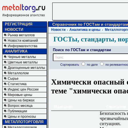
РЕГИСТРАЦИЯ
Справочник по ГОСТам и стандартам
НОВОСТИ
Новости
Аналитика и цены
Металлоторг
Рынка металлов
ГОСТы, стандарты, но
Новости компаний
Информагентства
Поиск по ГОСТам и стандартам
АНАЛИТИКА
Черные металлы
Цветные металлы
Сортировать
по дате
по релевантнос
Драгоценные металлы
Металлолом
Сырье
Химически опасный о
Статистика
теме "химически опа
Индекс цен России
Мировые цены
Цены на биржах
Вопрос месяца
Название
Описание
Публикации
Безопасность 
Цены и прогнозы
чрезвычайны
МЕТАЛЛОТОРГОВЛЯ
ситуациях.
Металлоторговля