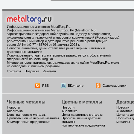
Информационное агентство MetalTorg.Ru
.
Информационное агентство Металлторг. Ру (MetalTorg.Ru)
зарегистрировано Федеральной службой по надзору в сфере связи,
информационных технологий и массовых коммуникаций (Роскомнадзор),
регистрационный номер и дата принятия решения о регистрации:
серия ИА № ФС 77 - 85704 от 03 августа 2023 г.
Новости, аналитика, цены, статистика рынка черных, цветных и
драгоценных металлов.
Использование открытых материалов разрешается с обязательной
гиперссылкой на MetalTorg.Ru
Мнение авторов материалов, размещаемых на сайте MetalTorg.Ru, может
не совпадать с мнением редакции.
Контакты
Подписка
Реклама
RSS
ВКонтакте
Одноклассники
Черные металлы
Цветные металлы
Драгоц
Новости
Новости
Новости
Аналитика
Аналитика
Аналитика
Цены на черные металлы
Цены на цветные металлы
Цены на д
Прогнозы цен на черные металлы
Прогнозы цен на цветные
Прогнозы ц
Коммерческие предложения
металлы
металлы
Коммерческие предложения