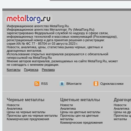
Информационное агентство MetalTorg.Ru
.
Информационное агентство Металлторг. Ру (MetalTorg.Ru)
зарегистрировано Федеральной службой по надзору в сфере связи,
информационных технологий и массовых коммуникаций (Роскомнадзор),
регистрационный номер и дата принятия решения о регистрации:
серия ИА № ФС 77 - 85704 от 03 августа 2023 г.
Новости, аналитика, цены, статистика рынка черных, цветных и
драгоценных металлов.
Использование открытых материалов разрешается с обязательной
гиперссылкой на MetalTorg.Ru
Мнение авторов материалов, размещаемых на сайте MetalTorg.Ru, может
не совпадать с мнением редакции.
Контакты
Подписка
Реклама
RSS
ВКонтакте
Одноклассники
Черные металлы
Цветные металлы
Драгоц
Новости
Новости
Новости
Аналитика
Аналитика
Аналитика
Цены на черные металлы
Цены на цветные металлы
Цены на д
Прогнозы цен на черные металлы
Прогнозы цен на цветные
Прогнозы ц
Коммерческие предложения
металлы
металлы
Коммерческие предложения