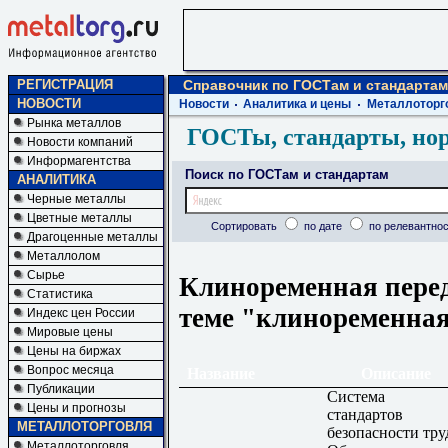
РЕГИСТРАЦИЯ
Справочник по ГОСТам и стандартам
НОВОСТИ
Новости
Аналитика и цены
Металлоторг
Рынка металлов
ГОСТы, стандарты, но
Новости компаний
Информагентства
Поиск по ГОСТам и стандартам
АНАЛИТИКА
Черные металлы
Цветные металлы
Сортировать
по дате
по релевантнос
Драгоценные металлы
Металлолом
Сырье
Клиноременная перед
Статистика
теме "клиноременная
Индекс цен России
Мировые цены
Цены на биржах
Вопрос месяца
Название
Описание
Публикации
Система
Цены и прогнозы
стандартов
МЕТАЛЛОТОРГОВЛЯ
безопасности тру
Металлоторговля