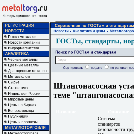
РЕГИСТРАЦИЯ
Справочник по ГОСТам и стандартам
НОВОСТИ
Новости
Аналитика и цены
Металлоторг
Рынка металлов
ГОСТы, стандарты, но
Новости компаний
Информагентства
Поиск по ГОСТам и стандартам
АНАЛИТИКА
Черные металлы
Цветные металлы
Сортировать
по дате
по релевантнос
Драгоценные металлы
Металлолом
Сырье
Штангонасосная уста
Статистика
теме "штангонасосна
Индекс цен России
Мировые цены
Цены на биржах
Вопрос месяца
Название
Описание
Публикации
Система
Цены и прогнозы
стандартов
МЕТАЛЛОТОРГОВЛЯ
безопасности тру
Металлоторговля