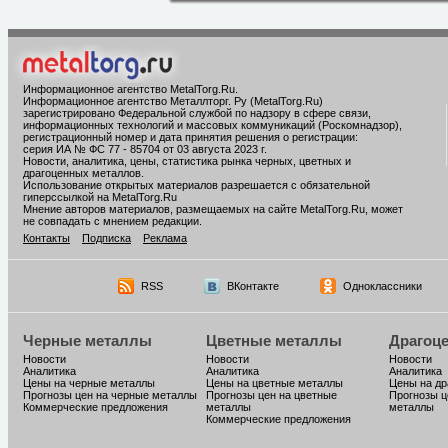
Информационное агентство MetalTorg.Ru
.
Информационное агентство Металлторг. Ру (MetalTorg.Ru)
зарегистрировано Федеральной службой по надзору в сфере связи,
информационных технологий и массовых коммуникаций (Роскомнадзор),
регистрационный номер и дата принятия решения о регистрации:
серия ИА № ФС 77 - 85704 от 03 августа 2023 г.
Новости, аналитика, цены, статистика рынка черных, цветных и
драгоценных металлов.
Использование открытых материалов разрешается с обязательной
гиперссылкой на MetalTorg.Ru
Мнение авторов материалов, размещаемых на сайте MetalTorg.Ru, может
не совпадать с мнением редакции.
Контакты
Подписка
Реклама
RSS
ВКонтакте
Одноклассники
Черные металлы
Цветные металлы
Драгоц
Новости
Новости
Новости
Аналитика
Аналитика
Аналитика
Цены на черные металлы
Цены на цветные металлы
Цены на д
Прогнозы цен на черные металлы
Прогнозы цен на цветные
Прогнозы ц
Коммерческие предложения
металлы
металлы
Коммерческие предложения