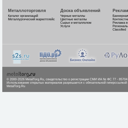
Металлоторговля
Доска объявлений
Реклам
Каталог организаций
Черные металлы
Баннерная
Металлургический маркетплейс
Цветные металлы
Контекстн
Сырье и металлолом
Реклама в
Услуги
Региональ
Classified
© 2000-2026 MetalTorg.Ru,
cвидетельство о регистрации СМИ ИА № ФС 77 - 85704
Использование открытых материалов разрешается с обязательной гиперссылкой 
MetalTorg.Ru