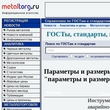
РЕГИСТРАЦИЯ
Справочник по ГОСТам и стандартам
НОВОСТИ
Новости
Аналитика и цены
Металлоторг
Рынка металлов
ГОСТы, стандарты, 
Новости компаний
Информагентства
Поиск по ГОСТам и стандартам
АНАЛИТИКА
Черные металлы
Цветные металлы
Сортировать
по дате
по релевантнос
Драгоценные металлы
Металлолом
Сырье
Параметры и размеры
Статистика
Индекс цен России
"параметры и разме
Мировые цены
Цены на биржах
Вопрос месяца
Название
Опи
Публикации
Инструм
Цены и прогнозы
МЕТАЛЛОТОРГОВЛЯ
аварийно
Металлоторговля