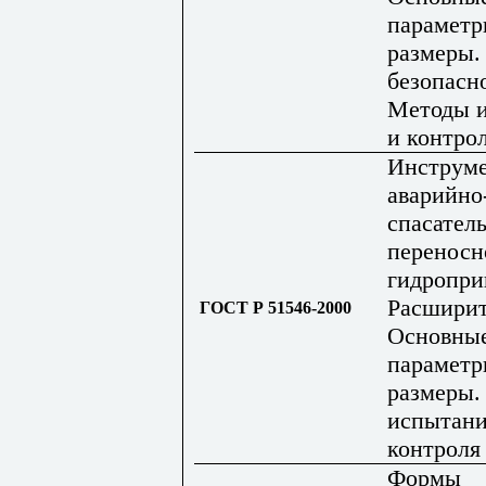
параметр
размеры.
безопасн
Методы 
и контро
Инструм
аварийно
спасател
переносн
гидропри
Расширит
ГОСТ Р 51546-2000
Основны
параметр
размеры.
испытани
контроля
Формы