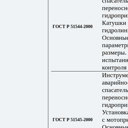
спасател
переносн
гидропри
Катушки 
ГОСТ Р 51544-2000
гидролин
Основны
параметр
размеры.
испытани
контроля
Инструм
аварийно
спасател
переносн
гидропри
Установк
с мотопр
ГОСТ Р 51545-2000
Основны