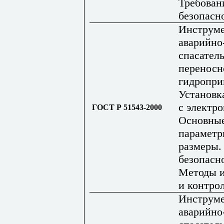
Требован
безопасн
Инструм
аварийно
спасател
переносн
гидропри
Установк
с электр
ГОСТ Р 51543-2000
Основны
параметр
размеры.
безопасн
Методы 
и контро
Инструм
аварийно