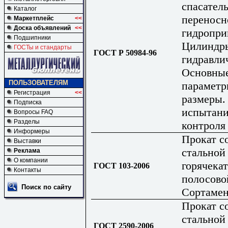
спасател
Каталог
переносн
Маркетплейс
<<
Доска объявлений
<<
гидропри
Подшипники
Цилиндр
ГОСТы и стандарты
ГОСТ Р 50984-96
гидравли
Основны
ПОЛЬЗОВАТЕЛЯМ
параметр
Регистрация
<<
размеры.
Подписка
испытани
Вопросы FAQ
Разделы
контроля
Информеры
Прокат с
Выставки
стальной
Реклама
О компании
горячека
ГОСТ 103-2006
Контакты
полосово
Поиск по сайту
Сортаме
Прокат с
стальной
ГОСТ 2590-2006