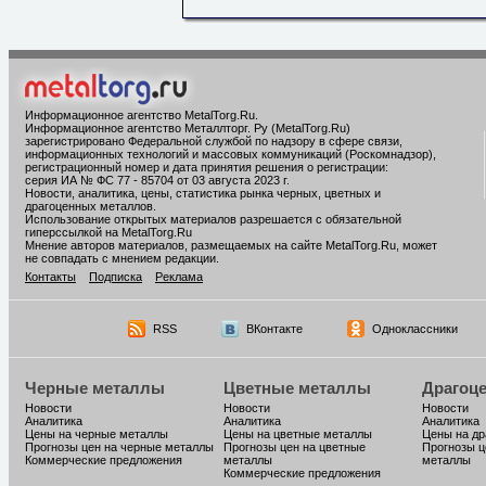
Информационное агентство MetalTorg.Ru
.
Информационное агентство Металлторг. Ру (MetalTorg.Ru)
зарегистрировано Федеральной службой по надзору в сфере связи,
информационных технологий и массовых коммуникаций (Роскомнадзор),
регистрационный номер и дата принятия решения о регистрации:
серия ИА № ФС 77 - 85704 от 03 августа 2023 г.
Новости, аналитика, цены, статистика рынка черных, цветных и
драгоценных металлов.
Использование открытых материалов разрешается с обязательной
гиперссылкой на MetalTorg.Ru
Мнение авторов материалов, размещаемых на сайте MetalTorg.Ru, может
не совпадать с мнением редакции.
Контакты
Подписка
Реклама
RSS
ВКонтакте
Одноклассники
Черные металлы
Цветные металлы
Драгоц
Новости
Новости
Новости
Аналитика
Аналитика
Аналитика
Цены на черные металлы
Цены на цветные металлы
Цены на д
Прогнозы цен на черные металлы
Прогнозы цен на цветные
Прогнозы ц
Коммерческие предложения
металлы
металлы
Коммерческие предложения