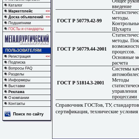
Общее руков
Каталог
введение
Маркетплейс
<<
Статистичес
Доска объявлений
<<
методы.
ГОСТ Р 50779.42-99
Контрольны
Подшипники
Шухарта
ГОСТы и стандарты
Статистичес
методы. Пок
возможност
ГОСТ Р 50779.44-2001
ПОЛЬЗОВАТЕЛЯМ
процессов.
Регистрация
<<
Основные м
расчета
Подписка
Системы кач
Вопросы FAQ
автомобилес
Разделы
Методы
Информеры
ГОСТ Р 51814.3-2001
статистичес
Выставки
управления
Реклама
процессами
О компании
Контакты
Справочник ГОСТов, ТУ, стандартов
сертификация, технические условия
Поиск по сайту