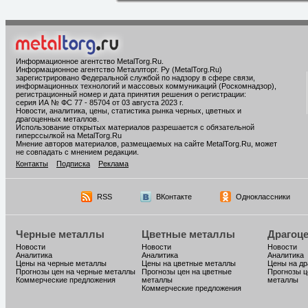
Информационное агентство MetalTorg.Ru
.
Информационное агентство Металлторг. Ру (MetalTorg.Ru)
зарегистрировано Федеральной службой по надзору в сфере связи,
информационных технологий и массовых коммуникаций (Роскомнадзор),
регистрационный номер и дата принятия решения о регистрации:
серия ИА № ФС 77 - 85704 от 03 августа 2023 г.
Новости, аналитика, цены, статистика рынка черных, цветных и
драгоценных металлов.
Использование открытых материалов разрешается с обязательной
гиперссылкой на MetalTorg.Ru
Мнение авторов материалов, размещаемых на сайте MetalTorg.Ru, может
не совпадать с мнением редакции.
Контакты
Подписка
Реклама
RSS
ВКонтакте
Одноклассники
Черные металлы
Цветные металлы
Драгоц
Новости
Новости
Новости
Аналитика
Аналитика
Аналитика
Цены на черные металлы
Цены на цветные металлы
Цены на д
Прогнозы цен на черные металлы
Прогнозы цен на цветные
Прогнозы ц
Коммерческие предложения
металлы
металлы
Коммерческие предложения