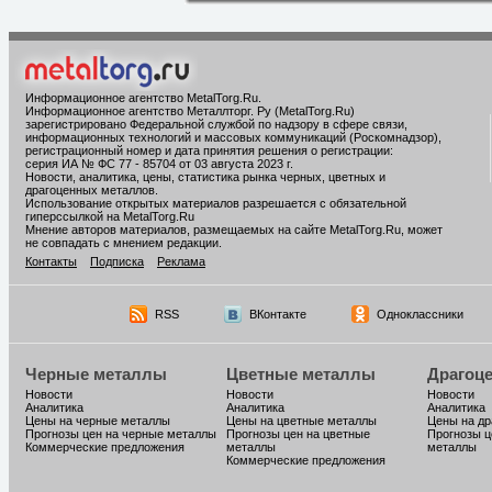
Информационное агентство MetalTorg.Ru
.
Информационное агентство Металлторг. Ру (MetalTorg.Ru)
зарегистрировано Федеральной службой по надзору в сфере связи,
информационных технологий и массовых коммуникаций (Роскомнадзор),
регистрационный номер и дата принятия решения о регистрации:
серия ИА № ФС 77 - 85704 от 03 августа 2023 г.
Новости, аналитика, цены, статистика рынка черных, цветных и
драгоценных металлов.
Использование открытых материалов разрешается с обязательной
гиперссылкой на MetalTorg.Ru
Мнение авторов материалов, размещаемых на сайте MetalTorg.Ru, может
не совпадать с мнением редакции.
Контакты
Подписка
Реклама
RSS
ВКонтакте
Одноклассники
Черные металлы
Цветные металлы
Драгоц
Новости
Новости
Новости
Аналитика
Аналитика
Аналитика
Цены на черные металлы
Цены на цветные металлы
Цены на д
Прогнозы цен на черные металлы
Прогнозы цен на цветные
Прогнозы ц
Коммерческие предложения
металлы
металлы
Коммерческие предложения