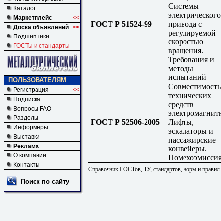
Системы
Каталог
электрического
Маркетплейс
<<
ГОСТ Р 51524-99
привода с
Доска объявлений
<<
регулируемой
Подшипники
скоростью
ГОСТы и стандарты
вращения.
Требования и
методы
испытаний
ПОЛЬЗОВАТЕЛЯМ
Совместимость
Регистрация
<<
технических
Подписка
средств
Вопросы FAQ
электромагнитн
Разделы
ГОСТ Р 52506-2005
Лифты,
Информеры
эскалаторы и
Выставки
пассажирские
Реклама
конвейеры.
О компании
Помехоэмисси
Контакты
Справочник ГОСТов, ТУ, стандартов, норм и правил
Поиск по сайту