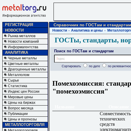
РЕГИСТРАЦИЯ
Справочник по ГОСТам и стандартам
НОВОСТИ
Новости
Аналитика и цены
Металлоторг
Рынка металлов
ГОСТы, стандарты, но
Новости компаний
Информагентства
Поиск по ГОСТам и стандартам
АНАЛИТИКА
Черные металлы
Цветные металлы
Сортировать
по дате
по релевантнос
Драгоценные металлы
Металлолом
Сырье
Помехоэмиссия: стандар
Статистика
"помехоэмиссия"
Индекс цен России
Мировые цены
Цены на биржах
Название
Описание
Вопрос месяца
Совместимость
Публикации
технических
Цены и прогнозы
средств
МЕТАЛЛОТОРГОВЛЯ
электромагнитн
Металлоторговля