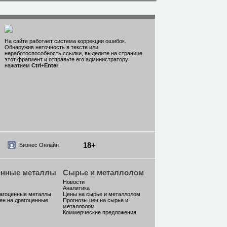
На сайте работает система коррекции ошибок.
Обнаружив неточность в тексте или
неработоспособность ссылки, выделите на странице
этот фрагмент и отправьте его администратору
нажатием
Ctrl
+
Enter
.
18+
Бизнес Онлайн
енные металлы
Сырье и металлолом
Новости
Аналитика
рагоценные металлы
Цены на сырье и металлолом
ен на драгоценные
Прогнозы цен на сырье и
металлолом
Коммерческие предложения