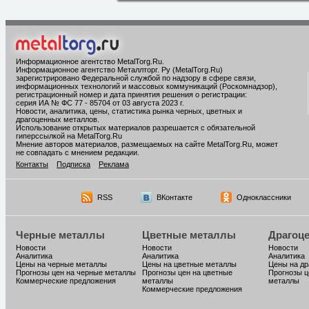
Информационное агентство MetalTorg.Ru
.
Информационное агентство Металлторг. Ру (MetalTorg.Ru)
зарегистрировано Федеральной службой по надзору в сфере связи,
информационных технологий и массовых коммуникаций (Роскомнадзор),
регистрационный номер и дата принятия решения о регистрации:
серия ИА № ФС 77 - 85704 от 03 августа 2023 г.
Новости, аналитика, цены, статистика рынка черных, цветных и
драгоценных металлов.
Использование открытых материалов разрешается с обязательной
гиперссылкой на MetalTorg.Ru
Мнение авторов материалов, размещаемых на сайте MetalTorg.Ru, может
не совпадать с мнением редакции.
Контакты
Подписка
Реклама
RSS
ВКонтакте
Одноклассники
Черные металлы
Цветные металлы
Драгоц
Новости
Новости
Новости
Аналитика
Аналитика
Аналитика
Цены на черные металлы
Цены на цветные металлы
Цены на д
Прогнозы цен на черные металлы
Прогнозы цен на цветные
Прогнозы ц
Коммерческие предложения
металлы
металлы
Коммерческие предложения