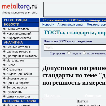
РЕГИСТРАЦИЯ
Справочник по ГОСТам и стандартам
НОВОСТИ
Новости
Аналитика и цены
Металлоторг
Рынка металлов
ГОСТы, стандарты, но
Новости компаний
Информагентства
Поиск по ГОСТам и стандартам
АНАЛИТИКА
Черные металлы
Цветные металлы
Сортировать
по дате
по релевантнос
Драгоценные металлы
Металлолом
Сырье
Допустимая погрешно
Статистика
стандарты по теме "
Индекс цен России
Мировые цены
погрешность измере
Цены на биржах
Вопрос месяца
Публикации
Название
Описание
Цены и прогнозы
Щетки
МЕТАЛЛОТОРГОВЛЯ
электрических
Металлоторговля