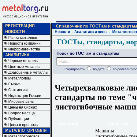
РЕГИСТРАЦИЯ
Справочник по ГОСТам и стандартам
НОВОСТИ
Новости
Аналитика и цены
Металлоторг
Рынка металлов
ГОСТы, стандарты, но
Новости компаний
Информагентства
Поиск по ГОСТам и стандартам
АНАЛИТИКА
Черные металлы
Цветные металлы
Сортировать
по дате
по релевантнос
Драгоценные металлы
Металлолом
Сырье
Четырехвалковые ли
Статистика
стандарты по теме "
Индекс цен России
Мировые цены
листогибочные маш
Цены на биржах
Вопрос месяца
Публикации
Название
Описание
Цены и прогнозы
Машины
МЕТАЛЛОТОРГОВЛЯ
листогибочные тре
Металлоторговля