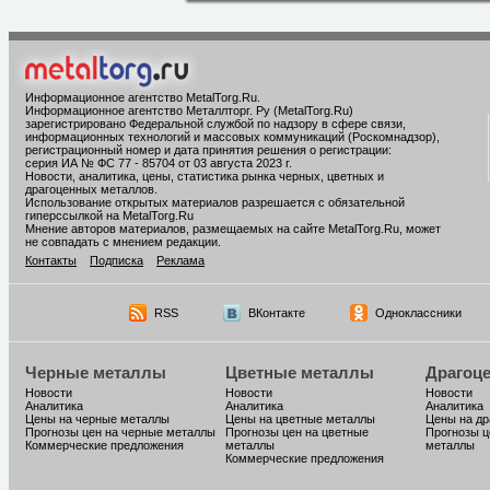
Информационное агентство MetalTorg.Ru
.
Информационное агентство Металлторг. Ру (MetalTorg.Ru)
зарегистрировано Федеральной службой по надзору в сфере связи,
информационных технологий и массовых коммуникаций (Роскомнадзор),
регистрационный номер и дата принятия решения о регистрации:
серия ИА № ФС 77 - 85704 от 03 августа 2023 г.
Новости, аналитика, цены, статистика рынка черных, цветных и
драгоценных металлов.
Использование открытых материалов разрешается с обязательной
гиперссылкой на MetalTorg.Ru
Мнение авторов материалов, размещаемых на сайте MetalTorg.Ru, может
не совпадать с мнением редакции.
Контакты
Подписка
Реклама
RSS
ВКонтакте
Одноклассники
Черные металлы
Цветные металлы
Драгоц
Новости
Новости
Новости
Аналитика
Аналитика
Аналитика
Цены на черные металлы
Цены на цветные металлы
Цены на д
Прогнозы цен на черные металлы
Прогнозы цен на цветные
Прогнозы ц
Коммерческие предложения
металлы
металлы
Коммерческие предложения