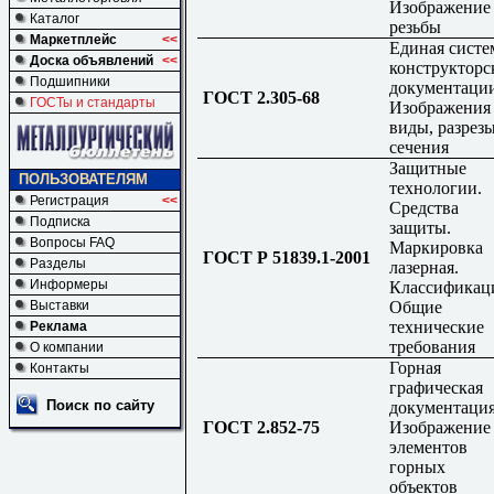
Изображение
Каталог
резьбы
Маркетплейс
<<
Единая систе
Доска объявлений
<<
конструкторс
Подшипники
документаци
ГОСТ 2.305-68
ГОСТы и стандарты
Изображения 
виды, разрезы
сечения
Защитные
ПОЛЬЗОВАТЕЛЯМ
технологии.
Регистрация
<<
Средства
Подписка
защиты.
Вопросы FAQ
Маркировка
ГОСТ Р 51839.1-2001
Разделы
лазерная.
Информеры
Классификац
Общие
Выставки
технические
Реклама
требования
О компании
Горная
Контакты
графическая
Поиск по сайту
документация
ГОСТ 2.852-75
Изображение
элементов
горных
объектов