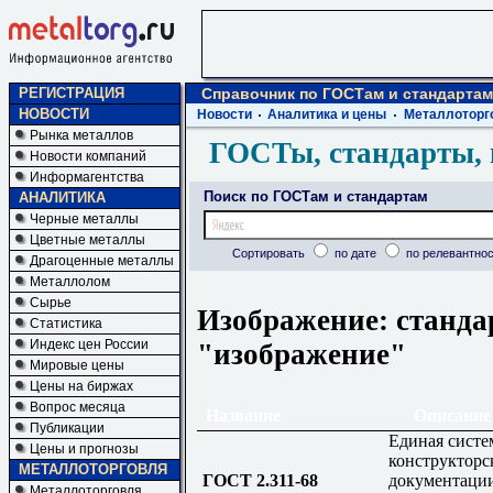
РЕГИСТРАЦИЯ
Справочник по ГОСТам и стандартам
НОВОСТИ
Новости
Аналитика и цены
Металлоторг
Рынка металлов
ГОСТы, стандарты, 
Новости компаний
Информагентства
Поиск по ГОСТам и стандартам
АНАЛИТИКА
Черные металлы
Цветные металлы
Сортировать
по дате
по релевантнос
Драгоценные металлы
Металлолом
Сырье
Изображение: станда
Статистика
Индекс цен России
"изображение"
Мировые цены
Цены на биржах
Вопрос месяца
Название
Описание
Публикации
Единая систе
Цены и прогнозы
конструкторс
МЕТАЛЛОТОРГОВЛЯ
ГОСТ 2.311-68
документаци
Металлоторговля