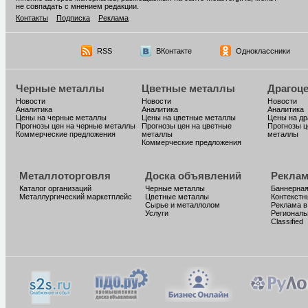
не совпадать с мнением редакции.
Контакты
Подписка
Реклама
RSS
ВКонтакте
Одноклассники
Черные металлы
Цветные металлы
Драгоц
Новости
Новости
Новости
Аналитика
Аналитика
Аналитика
Цены на черные металлы
Цены на цветные металлы
Цены на д
Прогнозы цен на черные металлы
Прогнозы цен на цветные
Прогнозы ц
Коммерческие предложения
металлы
металлы
Коммерческие предложения
Металлоторговля
Доска объявлений
Реклам
Каталог организаций
Черные металлы
Баннерная
Металлургический маркетплейс
Цветные металлы
Контекстн
Сырье и металлолом
Реклама в
Услуги
Региональ
Classified