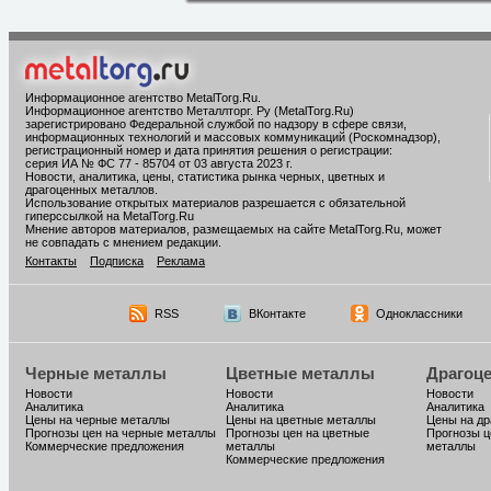
Информационное агентство MetalTorg.Ru
.
Информационное агентство Металлторг. Ру (MetalTorg.Ru)
зарегистрировано Федеральной службой по надзору в сфере связи,
информационных технологий и массовых коммуникаций (Роскомнадзор),
регистрационный номер и дата принятия решения о регистрации:
серия ИА № ФС 77 - 85704 от 03 августа 2023 г.
Новости, аналитика, цены, статистика рынка черных, цветных и
драгоценных металлов.
Использование открытых материалов разрешается с обязательной
гиперссылкой на MetalTorg.Ru
Мнение авторов материалов, размещаемых на сайте MetalTorg.Ru, может
не совпадать с мнением редакции.
Контакты
Подписка
Реклама
RSS
ВКонтакте
Одноклассники
Черные металлы
Цветные металлы
Драгоц
Новости
Новости
Новости
Аналитика
Аналитика
Аналитика
Цены на черные металлы
Цены на цветные металлы
Цены на д
Прогнозы цен на черные металлы
Прогнозы цен на цветные
Прогнозы ц
Коммерческие предложения
металлы
металлы
Коммерческие предложения