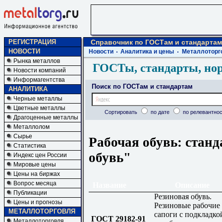
РЕГИСТРАЦИЯ
Справочник по ГОСТам и стандартам
НОВОСТИ
Новости
Аналитика и цены
Металлоторг
Рынка металлов
ГОСТы, стандарты, но
Новости компаний
Информагентства
Поиск по ГОСТам и стандартам
АНАЛИТИКА
Черные металлы
Цветные металлы
Сортировать
по дате
по релевантнос
Драгоценные металлы
Металлолом
Сырье
Рабочая обувь: станд
Статистика
обувь"
Индекс цен России
Мировые цены
Цены на биржах
Вопрос месяца
Название
Описание
Публикации
Резиновая обувь.
Цены и прогнозы
Резиновые рабочие
МЕТАЛЛОТОРГОВЛЯ
сапоги с подкладко
ГОСТ 29182-91
Металлоторговля