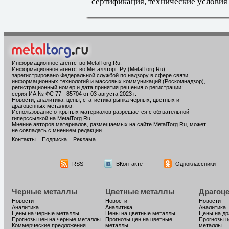
сертификация, технические условия
Информационное агентство MetalTorg.Ru
.
Информационное агентство Металлторг. Ру (MetalTorg.Ru)
зарегистрировано Федеральной службой по надзору в сфере связи,
информационных технологий и массовых коммуникаций (Роскомнадзор),
регистрационный номер и дата принятия решения о регистрации:
серия ИА № ФС 77 - 85704 от 03 августа 2023 г.
Новости, аналитика, цены, статистика рынка черных, цветных и
драгоценных металлов.
Использование открытых материалов разрешается с обязательной
гиперссылкой на MetalTorg.Ru
Мнение авторов материалов, размещаемых на сайте MetalTorg.Ru, может
не совпадать с мнением редакции.
Контакты
Подписка
Реклама
RSS
ВКонтакте
Одноклассники
Черные металлы
Цветные металлы
Драгоц
Новости
Новости
Новости
Аналитика
Аналитика
Аналитика
Цены на черные металлы
Цены на цветные металлы
Цены на д
Прогнозы цен на черные металлы
Прогнозы цен на цветные
Прогнозы ц
Коммерческие предложения
металлы
металлы