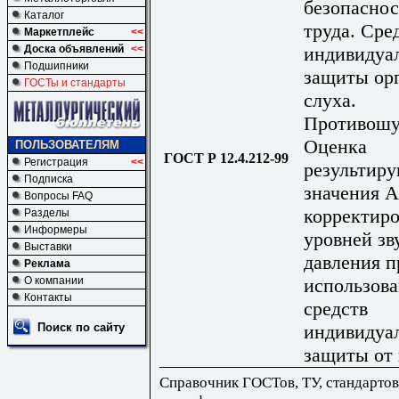
безопасно
Каталог
труда. Сре
Маркетплейс
<<
индивидуа
Доска объявлений
<<
Подшипники
защиты ор
ГОСТы и стандарты
слуха.
Противош
Оценка
ПОЛЬЗОВАТЕЛЯМ
ГОСТ Р 12.4.212-99
Регистрация
<<
результир
Подписка
значения А
Вопросы FAQ
корректир
Разделы
Информеры
уровней зв
Выставки
давления п
Реклама
использов
О компании
Контакты
средств
индивидуа
Поиск по сайту
защиты от
Справочник ГОСТов, ТУ, стандартов