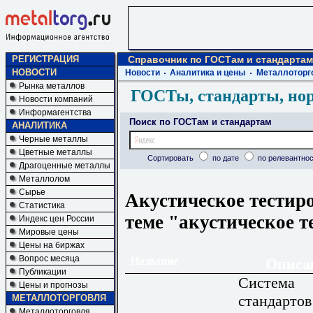
РЕГИСТРАЦИЯ
Справочник по ГОСТам и стандартам
НОВОСТИ
Новости
Аналитика и цены
Металлоторг
Рынка металлов
ГОСТы, стандарты, но
Новости компаний
Информагентства
Поиск по ГОСТам и стандартам
АНАЛИТИКА
Черные металлы
Цветные металлы
Сортировать
по дате
по релевантнос
Драгоценные металлы
Металлолом
Сырье
Акустическое тестир
Статистика
теме "акустическое 
Индекс цен России
Мировые цены
Цены на биржах
Вопрос месяца
Название
Описа
Публикации
Система
Цены и прогнозы
стандартов
МЕТАЛЛОТОРГОВЛЯ
Металлоторговля