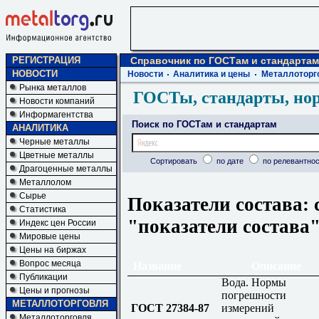
РЕГИСТРАЦИЯ
Справочник по ГОСТам и стандартам
НОВОСТИ
Новости
Аналитика и цены
Металлоторг
Рынка металлов
ГОСТы, стандарты, но
Новости компаний
Информагентства
Поиск по ГОСТам и стандартам
АНАЛИТИКА
Черные металлы
Цветные металлы
Сортировать
по дате
по релевантнос
Драгоценные металлы
Металлолом
Сырье
Показатели состава: 
Статистика
"показатели состава
Индекс цен России
Мировые цены
Цены на биржах
Вопрос месяца
Название
Описание
Публикации
Вода. Нормы
Цены и прогнозы
погрешности
МЕТАЛЛОТОРГОВЛЯ
ГОСТ 27384-87
измерений
Металлоторговля