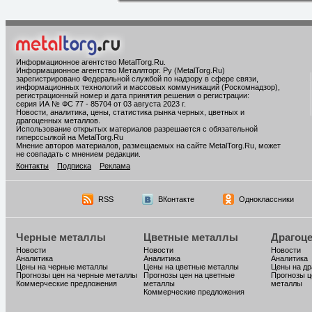
Информационное агентство MetalTorg.Ru
.
Информационное агентство Металлторг. Ру (MetalTorg.Ru)
зарегистрировано Федеральной службой по надзору в сфере связи,
информационных технологий и массовых коммуникаций (Роскомнадзор),
регистрационный номер и дата принятия решения о регистрации:
серия ИА № ФС 77 - 85704 от 03 августа 2023 г.
Новости, аналитика, цены, статистика рынка черных, цветных и
драгоценных металлов.
Использование открытых материалов разрешается с обязательной
гиперссылкой на MetalTorg.Ru
Мнение авторов материалов, размещаемых на сайте MetalTorg.Ru, может
не совпадать с мнением редакции.
Контакты
Подписка
Реклама
RSS
ВКонтакте
Одноклассники
Черные металлы
Цветные металлы
Драгоц
Новости
Новости
Новости
Аналитика
Аналитика
Аналитика
Цены на черные металлы
Цены на цветные металлы
Цены на д
Прогнозы цен на черные металлы
Прогнозы цен на цветные
Прогнозы ц
Коммерческие предложения
металлы
металлы
Коммерческие предложения