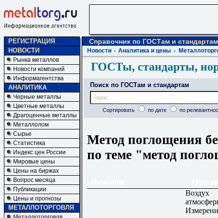
РЕГИСТРАЦИЯ
Справочник по ГОСТам и стандартам
НОВОСТИ
Новости
Аналитика и цены
Металлоторг
Рынка металлов
ГОСТы, стандарты, но
Новости компаний
Информагентства
Поиск по ГОСТам и стандартам
АНАЛИТИКА
Черные металлы
Цветные металлы
Сортировать
по дате
по релевантнос
Драгоценные металлы
Металлолом
Сырье
Метод поглощения бе
Статистика
по теме "метод погл
Индекс цен России
Мировые цены
Цены на биржах
Вопрос месяца
Название
Описан
Публикации
Воздух
Цены и прогнозы
атмосфер
МЕТАЛЛОТОРГОВЛЯ
Измерени
Металлоторговля