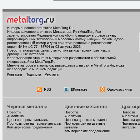
Информационное агентство MetalTorg.Ru
.
Информационное агентство Металлторг. Ру (MetalTorg.Ru)
зарегистрировано Федеральной службой по надзору в сфере связи,
информационных технологий и массовых коммуникаций (Роскомнадзор),
регистрационный номер и дата принятия решения о регистрации:
серия ИА № ФС 77 - 85704 от 03 августа 2023 г.
Новости, аналитика, цены, статистика рынка черных, цветных и
драгоценных металлов.
Использование открытых материалов разрешается с обязательной
гиперссылкой на MetalTorg.Ru
Мнение авторов материалов, размещаемых на сайте MetalTorg.Ru, может
не совпадать с мнением редакции.
Контакты
Подписка
Реклама
RSS
ВКонтакте
Одноклассники
Черные металлы
Цветные металлы
Драгоц
Новости
Новости
Новости
Аналитика
Аналитика
Аналитика
Цены на черные металлы
Цены на цветные металлы
Цены на д
Прогнозы цен на черные металлы
Прогнозы цен на цветные
Прогнозы ц
Коммерческие предложения
металлы
металлы
Коммерческие предложения