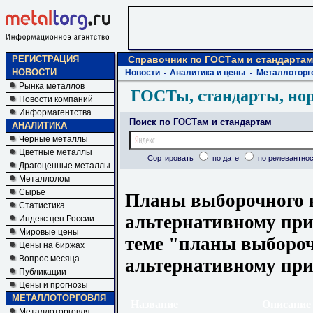
РЕГИСТРАЦИЯ
Справочник по ГОСТам и стандартам
НОВОСТИ
Новости
Аналитика и цены
Металлоторг
Рынка металлов
ГОСТы, стандарты, но
Новости компаний
Информагентства
Поиск по ГОСТам и стандартам
АНАЛИТИКА
Черные металлы
Цветные металлы
Сортировать
по дате
по релевантнос
Драгоценные металлы
Металлолом
Сырье
Планы выборочного 
Статистика
альтернативному при
Индекс цен России
Мировые цены
теме "планы выбороч
Цены на биржах
Вопрос месяца
альтернативному пр
Публикации
Цены и прогнозы
МЕТАЛЛОТОРГОВЛЯ
Название
Описание
Металлоторговля