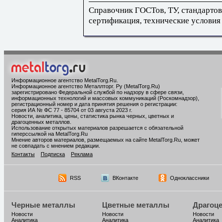
Справочник ГОСТов, ТУ, стандартов
сертификация, технические условия
Информационное агентство MetalTorg.Ru
.
Информационное агентство Металлторг. Ру (MetalTorg.Ru)
зарегистрировано Федеральной службой по надзору в сфере связи,
информационных технологий и массовых коммуникаций (Роскомнадзор),
регистрационный номер и дата принятия решения о регистрации:
серия ИА № ФС 77 - 85704 от 03 августа 2023 г.
Новости, аналитика, цены, статистика рынка черных, цветных и
драгоценных металлов.
Использование открытых материалов разрешается с обязательной
гиперссылкой на MetalTorg.Ru
Мнение авторов материалов, размещаемых на сайте MetalTorg.Ru, может
не совпадать с мнением редакции.
Контакты
Подписка
Реклама
RSS
ВКонтакте
Одноклассники
Черные металлы
Цветные металлы
Драгоц
Новости
Новости
Новости
Аналитика
Аналитика
Аналитика