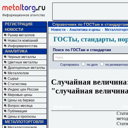
РЕГИСТРАЦИЯ
Справочник по ГОСТам и стандартам
НОВОСТИ
Новости
Аналитика и цены
Металлоторг
Рынка металлов
ГОСТы, стандарты, но
Новости компаний
Информагентства
Поиск по ГОСТам и стандартам
АНАЛИТИКА
Черные металлы
Цветные металлы
Сортировать
по дате
по релевантнос
Драгоценные металлы
Металлолом
Сырье
Случайная величина:
Статистика
"случайная величин
Индекс цен России
Мировые цены
Цены на биржах
Вопрос месяца
Название
Оп
Публикации
Стати
Цены и прогнозы
метод
МЕТАЛЛОТОРГОВЛЯ
Стати
Металлоторговля