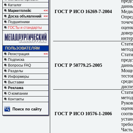
предс
Каталог
данны
Маркетплейс
<<
ГОСТ Р ИСО 16269-7-2004
Меди
Опре
Доска объявлений
<<
точеч
Подшипники
оценк
ГОСТы и стандарты
дове
интер
Стати
ПОЛЬЗОВАТЕЛЯМ
метод
Стати
Регистрация
<<
предс
Подписка
ГОСТ Р 50779.25-2005
данны
Вопросы FAQ
Мощн
Разделы
тесто
Информеры
средн
Выставки
дисп
Реклама
Стати
О компании
метод
Контакты
Руков
оценк
Поиск по сайту
ГОСТ Р ИСО 10576-1-2006
соотв
уста
требо
Часть