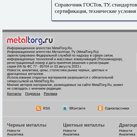
Справочник ГОСТов, ТУ, стандартов
сертификация, технические условия
Информационное агентство MetalTorg.Ru
.
Информационное агентство Металлторг. Ру (MetalTorg.Ru)
зарегистрировано Федеральной службой по надзору в сфере связи,
информационных технологий и массовых коммуникаций (Роскомнадзор),
регистрационный номер и дата принятия решения о регистрации:
серия ИА № ФС 77 - 85704 от 03 августа 2023 г.
Новости, аналитика, цены, статистика рынка черных, цветных и
драгоценных металлов.
Использование открытых материалов разрешается с обязательной
гиперссылкой на MetalTorg.Ru
Мнение авторов материалов, размещаемых на сайте MetalTorg.Ru, может
не совпадать с мнением редакции.
Контакты
Подписка
Реклама
RSS
ВКонтакте
Одноклассники
Черные металлы
Цветные металлы
Драгоц
Новости
Новости
Новости
Аналитика
Аналитика
Аналитика