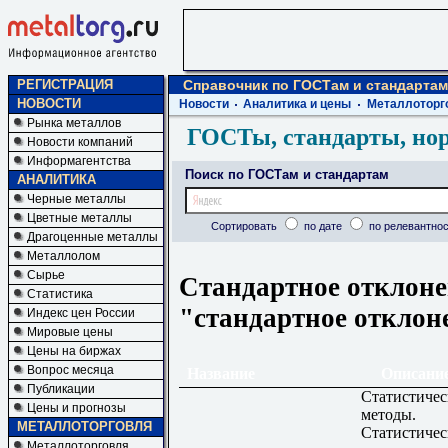
РЕГИСТРАЦИЯ
Справочник по ГОСТам и стандартам
НОВОСТИ
Новости
Аналитика и цены
Металлоторг
Рынка металлов
ГОСТы, стандарты, но
Новости компаний
Информагентства
Поиск по ГОСТам и стандартам
АНАЛИТИКА
Черные металлы
Цветные металлы
Сортировать
по дате
по релевантнос
Драгоценные металлы
Металлолом
Сырье
Стандартное отклоне
Статистика
"стандартное отклон
Индекс цен России
Мировые цены
Цены на биржах
Вопрос месяца
Название
Описани
Публикации
Статистичес
Цены и прогнозы
методы.
МЕТАЛЛОТОРГОВЛЯ
Статистичес
Металлоторговля