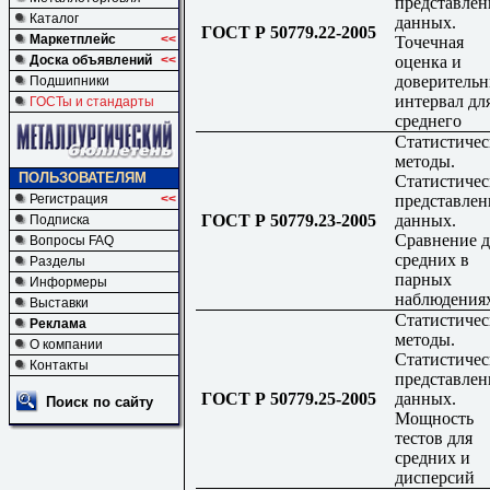
представлен
Каталог
данных.
ГОСТ Р 50779.22-2005
Маркетплейс
<<
Точечная
оценка и
Доска объявлений
<<
доверитель
Подшипники
интервал дл
ГОСТы и стандарты
среднего
Статистичес
методы.
ПОЛЬЗОВАТЕЛЯМ
Статистичес
представлен
Регистрация
<<
ГОСТ Р 50779.23-2005
данных.
Подписка
Сравнение д
Вопросы FAQ
средних в
Разделы
парных
Информеры
наблюдения
Выставки
Статистичес
Реклама
методы.
О компании
Статистичес
Контакты
представлен
ГОСТ Р 50779.25-2005
данных.
Поиск по сайту
Мощность
тестов для
средних и
дисперсий