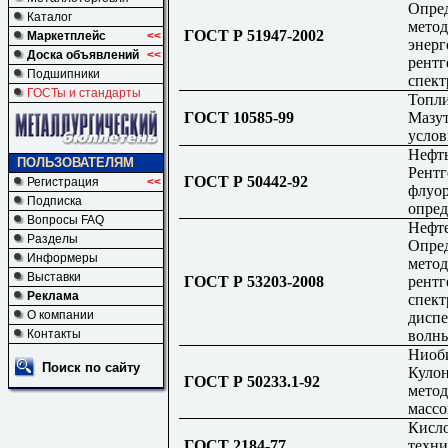
Опред
Каталог
мето
ГОСТ Р 51947-2002
Маркетплейс
<<
энер
Доска объявлений
<<
рентг
Подшипники
спект
ГОСТы и стандарты
Топли
ГОСТ 10585-99
Мазут
услов
Нефть
ПОЛЬЗОВАТЕЛЯМ
Рентг
ГОСТ Р 50442-92
Регистрация
<<
флуо
Подписка
опред
Вопросы FAQ
Нефт
Разделы
Опред
Информеры
мето
Выставки
ГОСТ Р 53203-2008
рентг
Реклама
спект
О компании
диспе
волн
Контакты
Ниоби
Поиск по сайту
Куло
ГОСТ Р 50233.1-92
метод
массо
Кисло
ГОСТ 2184-77
техни