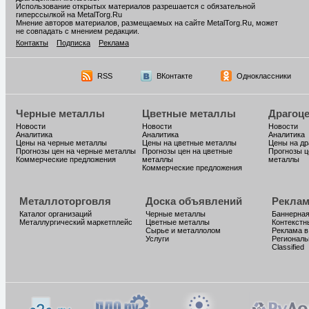
Использование открытых материалов разрешается с обязательной
гиперссылкой на MetalTorg.Ru
Мнение авторов материалов, размещаемых на сайте MetalTorg.Ru, может
не совпадать с мнением редакции.
Контакты
Подписка
Реклама
RSS
ВКонтакте
Одноклассники
Черные металлы
Цветные металлы
Драгоц
Новости
Новости
Новости
Аналитика
Аналитика
Аналитика
Цены на черные металлы
Цены на цветные металлы
Цены на д
Прогнозы цен на черные металлы
Прогнозы цен на цветные
Прогнозы ц
Коммерческие предложения
металлы
металлы
Коммерческие предложения
Металлоторговля
Доска объявлений
Реклам
Каталог организаций
Черные металлы
Баннерная
Металлургический маркетплейс
Цветные металлы
Контекстн
Сырье и металлолом
Реклама в
Услуги
Региональ
Classified