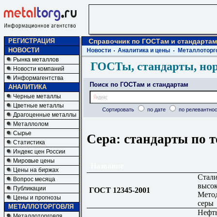
РЕГИСТРАЦИЯ
Справочник по ГОСТам и стандартам
НОВОСТИ
Новости
Аналитика и цены
Металлоторг
Рынка металлов
ГОСТы, стандарты, но
Новости компаний
Информагентства
Поиск по ГОСТам и стандартам
АНАЛИТИКА
Черные металлы
Цветные металлы
Сортировать
по дате
по релевантнос
Драгоценные металлы
Металлолом
Сырье
Сера: стандарты по т
Статистика
Индекс цен России
Мировые цены
Название
Цены на биржах
Стали
Вопрос месяца
высок
Публикации
ГОСТ 12345-2001
Мето
Цены и прогнозы
серы
МЕТАЛЛОТОРГОВЛЯ
Нефть
Металлоторговля