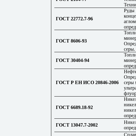
Техни
Руды 
конце
ГОСТ 22772.7-96
аглом
опред
Топли
минер
ГОСТ 8606-93
Опре
серы.
Топли
ГОСТ 30404-94
минер
опред
Нефт
Опред
ГОСТ Р ЕН ИСО 20846-2006
серы 
ультр
флуо
Никел
никел
ГОСТ 6689.18-92
нике
опред
Никел
ГОСТ 13047.7-2002
опред
Спла