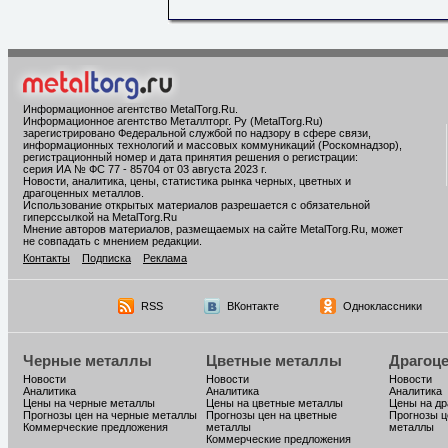
Информационное агентство MetalTorg.Ru
.
Информационное агентство Металлторг. Ру (MetalTorg.Ru)
зарегистрировано Федеральной службой по надзору в сфере связи,
информационных технологий и массовых коммуникаций (Роскомнадзор),
регистрационный номер и дата принятия решения о регистрации:
серия ИА № ФС 77 - 85704 от 03 августа 2023 г.
Новости, аналитика, цены, статистика рынка черных, цветных и
драгоценных металлов.
Использование открытых материалов разрешается с обязательной
гиперссылкой на MetalTorg.Ru
Мнение авторов материалов, размещаемых на сайте MetalTorg.Ru, может
не совпадать с мнением редакции.
Контакты
Подписка
Реклама
RSS
ВКонтакте
Одноклассники
Черные металлы
Цветные металлы
Драгоц
Новости
Новости
Новости
Аналитика
Аналитика
Аналитика
Цены на черные металлы
Цены на цветные металлы
Цены на д
Прогнозы цен на черные металлы
Прогнозы цен на цветные
Прогнозы ц
Коммерческие предложения
металлы
металлы
Коммерческие предложения