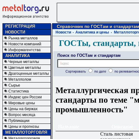
РЕГИСТРАЦИЯ
Справочник по ГОСТам и стандартам
НОВОСТИ
Новости
Аналитика и цены
Металлоторг
Рынка металлов
ГОСТы, стандарты, 
Новости компаний
Информагентства
Поиск по ГОСТам и стандартам
АНАЛИТИКА
Черные металлы
Цветные металлы
Сортировать
по дате
по релевантнос
Драгоценные металлы
Металлолом
Сырье
Металлургическая п
Статистика
Индекс цен России
стандарты по теме "
Мировые цены
промышленность"
Цены на биржах
Вопрос месяца
Публикации
Название
Описание
Цены и прогнозы
МЕТАЛЛОТОРГОВЛЯ
Сталь листовая
Металлоторговля