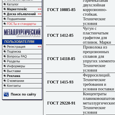
горячекатаная
Каталог
двухслойная
ГОСТ 10885-85
коррозионно-
Маркетплейс
<<
стойкая.
Доска объявлений
<<
Технические
Подшипники
условия
ГОСТы и стандарты
Чугун с
пластинчатым
ГОСТ 1412-85
графитом для
ПОЛЬЗОВАТЕЛЯМ
отливок. Марки
Проволока из
Регистрация
<<
прецизионных
Подписка
сплавов для
Вопросы FAQ
ГОСТ 14118-85
упругих элементо
Разделы
Технические
Информеры
условия
Выставки
Ферросилиций.
Реклама
Технические
О компании
ГОСТ 1415-93
требования и
Контакты
условия поставки
Концентраты
Поиск по сайту
плавиковошпатов
ГОСТ 29220-91
металлургические
Технические
условия