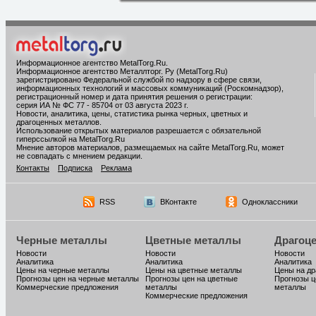
Информационное агентство MetalTorg.Ru
.
Информационное агентство Металлторг. Ру (MetalTorg.Ru)
зарегистрировано Федеральной службой по надзору в сфере связи,
информационных технологий и массовых коммуникаций (Роскомнадзор),
регистрационный номер и дата принятия решения о регистрации:
серия ИА № ФС 77 - 85704 от 03 августа 2023 г.
Новости, аналитика, цены, статистика рынка черных, цветных и
драгоценных металлов.
Использование открытых материалов разрешается с обязательной
гиперссылкой на MetalTorg.Ru
Мнение авторов материалов, размещаемых на сайте MetalTorg.Ru, может
не совпадать с мнением редакции.
Контакты
Подписка
Реклама
RSS
ВКонтакте
Одноклассники
Черные металлы
Цветные металлы
Драгоц
Новости
Новости
Новости
Аналитика
Аналитика
Аналитика
Цены на черные металлы
Цены на цветные металлы
Цены на д
Прогнозы цен на черные металлы
Прогнозы цен на цветные
Прогнозы ц
Коммерческие предложения
металлы
металлы
Коммерческие предложения