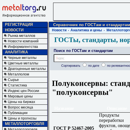
РЕГИСТРАЦИЯ
Справочник по ГОСТам и стандартам
НОВОСТИ
Новости
Аналитика и цены
Металлоторг
Рынка металлов
ГОСТы, стандарты, но
Новости компаний
Информагентства
Поиск по ГОСТам и стандартам
АНАЛИТИКА
Черные металлы
Цветные металлы
Сортировать
по дате
по релевантнос
Драгоценные металлы
Металлолом
Сырье
Полуконсервы: станд
Статистика
"полуконсервы"
Индекс цен России
Мировые цены
Цены на биржах
Вопрос месяца
Название
Описание
Публикации
Продукты
Цены и прогнозы
переработки
МЕТАЛЛОТОРГОВЛЯ
фруктов, овощ
ГОСТ Р 52467-2005
Металлоторговля