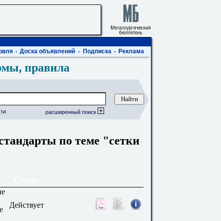
овля
Доска объявлений
Подписка
Реклама
рмы, правила
ти
расширенный поиск
стандарты по теме "сетки
Статус
ые
Действует
е