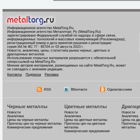
Информационное агентство MetalTorg.Ru
.
Информационное агентство Металлторг. Ру (MetalTorg.Ru)
зарегистрировано Федеральной службой по надзору в сфере связи,
информационных технологий и массовых коммуникаций (Роскомнадзор),
регистрационный номер и дата принятия решения о регистрации:
серия ИА № ФС 77 - 85704 от 03 августа 2023 г.
Новости, аналитика, цены, статистика рынка черных, цветных и
драгоценных металлов.
Использование открытых материалов разрешается с обязательной
гиперссылкой на MetalTorg.Ru
Мнение авторов материалов, размещаемых на сайте MetalTorg.Ru, может
не совпадать с мнением редакции.
Контакты
Подписка
Реклама
RSS
ВКонтакте
Одноклассники
Черные металлы
Цветные металлы
Драгоц
Новости
Новости
Новости
Аналитика
Аналитика
Аналитика
Цены на черные металлы
Цены на цветные металлы
Цены на д
Прогнозы цен на черные металлы
Прогнозы цен на цветные
Прогнозы ц
Коммерческие предложения
металлы
металлы
Коммерческие предложения