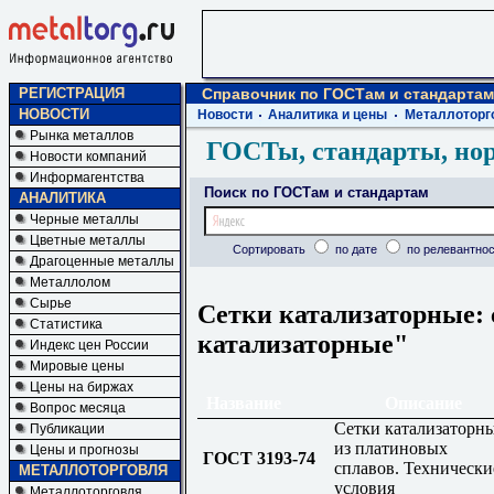
РЕГИСТРАЦИЯ
Справочник по ГОСТам и стандартам
НОВОСТИ
Новости
Аналитика и цены
Металлоторг
Рынка металлов
ГОСТы, стандарты, но
Новости компаний
Информагентства
Поиск по ГОСТам и стандартам
АНАЛИТИКА
Черные металлы
Цветные металлы
Сортировать
по дате
по релевантнос
Драгоценные металлы
Металлолом
Сырье
Сетки катализаторные: 
Статистика
катализаторные"
Индекс цен России
Мировые цены
Цены на биржах
Название
Описание
Вопрос месяца
Сетки катализаторн
Публикации
из платиновых
Цены и прогнозы
ГОСТ 3193-74
сплавов. Технически
МЕТАЛЛОТОРГОВЛЯ
условия
Металлоторговля