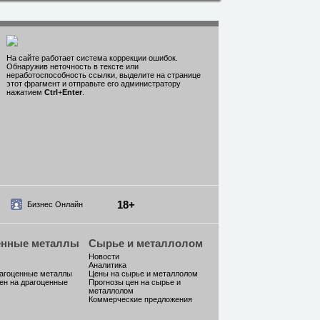
На сайте работает система коррекции ошибок.
Обнаружив неточность в тексте или
неработоспособность ссылки, выделите на странице
этот фрагмент и отправьте его администратору
нажатием
Ctrl
+
Enter
.
18+
Бизнес Онлайн
енные металлы
Сырье и металлолом
Новости
Аналитика
рагоценные металлы
Цены на сырье и металлолом
ен на драгоценные
Прогнозы цен на сырье и
металлолом
Коммерческие предложения