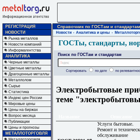
РЕГИСТРАЦИЯ
Справочник по ГОСТам и стандартам
НОВОСТИ
Новости
Аналитика и цены
Металлоторг
Рынка металлов
ГОСТы, стандарты, но
Новости компаний
Информагентства
Поиск по ГОСТам и стандартам
АНАЛИТИКА
Черные металлы
Цветные металлы
Сортировать
по дате
по релевантнос
Драгоценные металлы
Металлолом
Сырье
Электробытовые при
Статистика
теме "электробытов
Индекс цен России
Мировые цены
Цены на биржах
Вопрос месяца
Название
Описание
Публикации
Услуги бытовые.
Цены и прогнозы
Ремонт и техническ
МЕТАЛЛОТОРГОВЛЯ
обслуживание
Металлоторговля