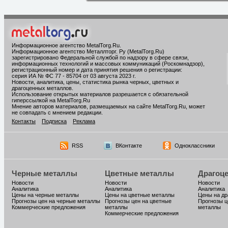
Информационное агентство MetalTorg.Ru
.
Информационное агентство Металлторг. Ру (MetalTorg.Ru)
зарегистрировано Федеральной службой по надзору в сфере связи,
информационных технологий и массовых коммуникаций (Роскомнадзор),
регистрационный номер и дата принятия решения о регистрации:
серия ИА № ФС 77 - 85704 от 03 августа 2023 г.
Новости, аналитика, цены, статистика рынка черных, цветных и
драгоценных металлов.
Использование открытых материалов разрешается с обязательной
гиперссылкой на MetalTorg.Ru
Мнение авторов материалов, размещаемых на сайте MetalTorg.Ru, может
не совпадать с мнением редакции.
Контакты
Подписка
Реклама
RSS
ВКонтакте
Одноклассники
Черные металлы
Цветные металлы
Драгоц
Новости
Новости
Новости
Аналитика
Аналитика
Аналитика
Цены на черные металлы
Цены на цветные металлы
Цены на д
Прогнозы цен на черные металлы
Прогнозы цен на цветные
Прогнозы ц
Коммерческие предложения
металлы
металлы
Коммерческие предложения