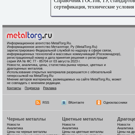
Справочник ГОСТов, ТУ, стандартов
сертификация, технические условия
Информационное агентство MetalTorg.Ru
.
Информационное агентство Металлторг. Ру (MetalTorg.Ru)
зарегистрировано Федеральной службой по надзору в сфере связи,
информационных технологий и массовых коммуникаций (Роскомнадзор),
регистрационный номер и дата принятия решения о регистрации:
серия ИА № ФС 77 - 85704 от 03 августа 2023 г.
Новости, аналитика, цены, статистика рынка черных, цветных и
драгоценных металлов.
Использование открытых материалов разрешается с обязательной
гиперссылкой на MetalTorg.Ru
Мнение авторов материалов, размещаемых на сайте MetalTorg.Ru, может
не совпадать с мнением редакции.
Контакты
Подписка
Реклама
RSS
ВКонтакте
Одноклассники
Черные металлы
Цветные металлы
Драгоц
Новости
Новости
Новости
Аналитика
Аналитика
Аналитика
Цены на черные металлы
Цены на цветные металлы
Цены на д