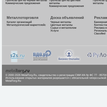
Прогнозы цен на черные металлы
Прогнозы цен на цветные
Прогнозы ц
Коммерческие предложения
металлы
металлы
Коммерческие предложения
Металлоторговля
Доска объявлений
Реклам
Каталог организаций
Черные металлы
Баннерная
Металлургический маркетплейс
Цветные металлы
Контекстн
Сырье и металлолом
Реклама в
Услуги
Региональ
Classified
© 2000-2026 MetalTorg.Ru,
cвидетельство о регистрации СМИ ИА № ФС 77 - 85704
Использование открытых материалов разрешается с обязательной гиперссылкой 
MetalTorg.Ru