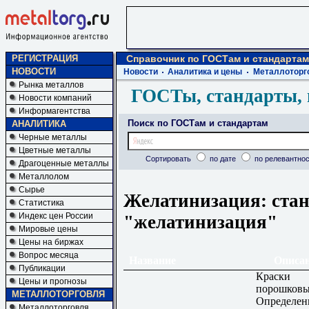
РЕГИСТРАЦИЯ
Справочник по ГОСТам и стандартам
НОВОСТИ
Новости
Аналитика и цены
Металлоторг
Рынка металлов
ГОСТы, стандарты, 
Новости компаний
Информагентства
Поиск по ГОСТам и стандартам
АНАЛИТИКА
Черные металлы
Цветные металлы
Сортировать
по дате
по релевантнос
Драгоценные металлы
Металлолом
Сырье
Желатинизация: стан
Статистика
Индекс цен России
"желатинизация"
Мировые цены
Цены на биржах
Вопрос месяца
Название
Описа
Публикации
Краски
Цены и прогнозы
порошковы
МЕТАЛЛОТОРГОВЛЯ
Определен
Металлоторговля