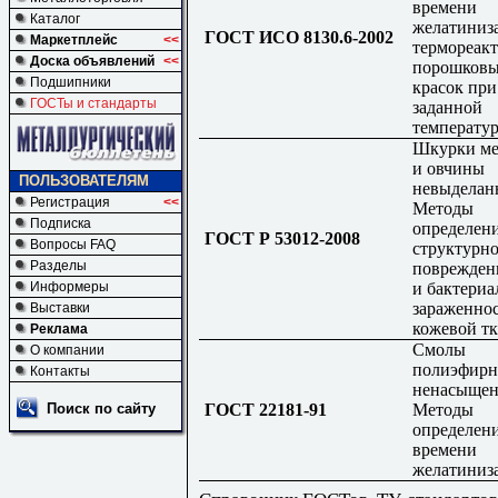
времени
Каталог
желатиниз
ГОСТ ИСО 8130.6-2002
Маркетплейс
<<
термореак
Доска объявлений
<<
порошков
Подшипники
красок при
ГОСТы и стандарты
заданной
температу
Шкурки ме
и овчины
ПОЛЬЗОВАТЕЛЯМ
невыделан
Регистрация
<<
Методы
Подписка
определен
ГОСТ Р 53012-2008
Вопросы FAQ
структурн
Разделы
поврежден
и бактериа
Информеры
зараженно
Выставки
кожевой т
Реклама
Смолы
О компании
полиэфир
Контакты
ненасыщен
ГОСТ 22181-91
Методы
Поиск по сайту
определен
времени
желатиниз