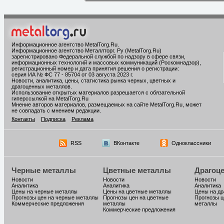
Информационное агентство MetalTorg.Ru
.
Информационное агентство Металлторг. Ру (MetalTorg.Ru)
зарегистрировано Федеральной службой по надзору в сфере связи,
информационных технологий и массовых коммуникаций (Роскомнадзор),
регистрационный номер и дата принятия решения о регистрации:
серия ИА № ФС 77 - 85704 от 03 августа 2023 г.
Новости, аналитика, цены, статистика рынка черных, цветных и
драгоценных металлов.
Использование открытых материалов разрешается с обязательной
гиперссылкой на MetalTorg.Ru
Мнение авторов материалов, размещаемых на сайте MetalTorg.Ru, может
не совпадать с мнением редакции.
Контакты
Подписка
Реклама
RSS
ВКонтакте
Одноклассники
Черные металлы
Цветные металлы
Драгоц
Новости
Новости
Новости
Аналитика
Аналитика
Аналитика
Цены на черные металлы
Цены на цветные металлы
Цены на д
Прогнозы цен на черные металлы
Прогнозы цен на цветные
Прогнозы ц
Коммерческие предложения
металлы
металлы
Коммерческие предложения