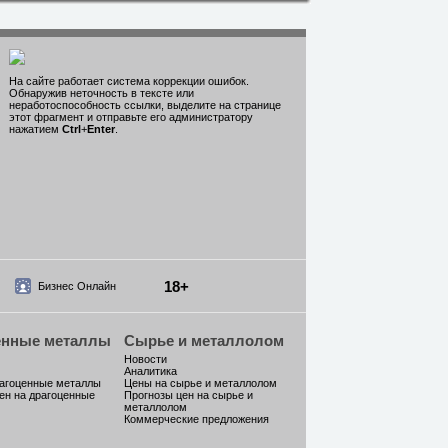
На сайте работает система коррекции ошибок.
Обнаружив неточность в тексте или
неработоспособность ссылки, выделите на странице
этот фрагмент и отправьте его администратору
нажатием
Ctrl
+
Enter
.
18+
Бизнес Онлайн
енные металлы
Сырье и металлолом
Новости
Аналитика
рагоценные металлы
Цены на сырье и металлолом
ен на драгоценные
Прогнозы цен на сырье и
металлолом
Коммерческие предложения