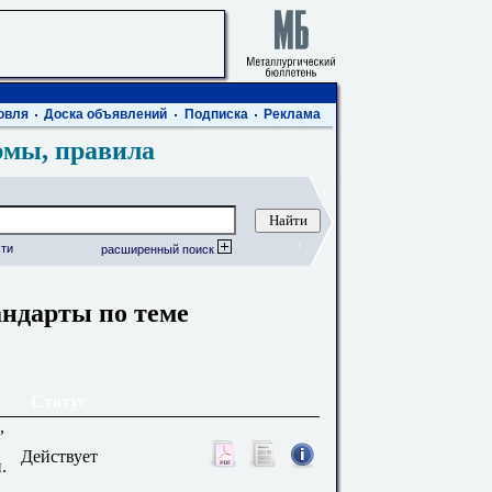
овля
Доска объявлений
Подписка
Реклама
рмы, правила
ти
расширенный поиск
андарты по теме
Статус
,
Действует
.