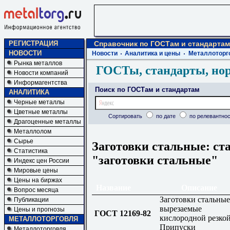
РЕГИСТРАЦИЯ
Справочник по ГОСТам и стандартам
НОВОСТИ
Новости
Аналитика и цены
Металлоторг
Рынка металлов
ГОСТы, стандарты, но
Новости компаний
Информагентства
Поиск по ГОСТам и стандартам
АНАЛИТИКА
Черные металлы
Цветные металлы
Сортировать
по дате
по релевантнос
Драгоценные металлы
Металлолом
Сырье
Заготовки стальные: ст
Статистика
"заготовки стальные"
Индекс цен России
Мировые цены
Цены на биржах
Название
Описание
Вопрос месяца
Заготовки стальные
Публикации
вырезаемые
Цены и прогнозы
ГОСТ 12169-82
кислородной резкой
МЕТАЛЛОТОРГОВЛЯ
Припуски
Металлоторговля