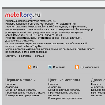
Информационное агентство MetalTorg.Ru
.
Информационное агентство Металлторг. Ру (MetalTorg.Ru)
зарегистрировано Федеральной службой по надзору в сфере связи,
информационных технологий и массовых коммуникаций (Роскомнадзор),
регистрационный номер и дата принятия решения о регистрации:
серия ИА № ФС 77 - 85704 от 03 августа 2023 г.
Новости, аналитика, цены, статистика рынка черных, цветных и
драгоценных металлов.
Использование открытых материалов разрешается с обязательной
гиперссылкой на MetalTorg.Ru
Мнение авторов материалов, размещаемых на сайте MetalTorg.Ru, может
не совпадать с мнением редакции.
Контакты
Подписка
Реклама
RSS
ВКонтакте
Одноклассники
Черные металлы
Цветные металлы
Драгоц
Новости
Новости
Новости
Аналитика
Аналитика
Аналитика
Цены на черные металлы
Цены на цветные металлы
Цены на д
Прогнозы цен на черные металлы
Прогнозы цен на цветные
Прогнозы ц
Коммерческие предложения
металлы
металлы
Коммерческие предложения