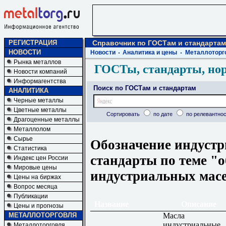
РЕГИСТРАЦИЯ
Справочник по ГОСТам и стандартам
НОВОСТИ
Новости
Аналитика и цены
Металлоторг
Рынка металлов
ГОСТы, стандарты, но
Новости компаний
Информагентства
Поиск по ГОСТам и стандартам
АНАЛИТИКА
Черные металлы
Цветные металлы
Сортировать
по дате
по релевантнос
Драгоценные металлы
Металлолом
Сырье
Обозначение индустр
Статистика
стандарты по теме "
Индекс цен России
Мировые цены
индустриальных мас
Цены на биржах
Вопрос месяца
Публикации
Название
Описание
Цены и прогнозы
Масла
МЕТАЛЛОТОРГОВЛЯ
индустриальные.
Металлоторговля