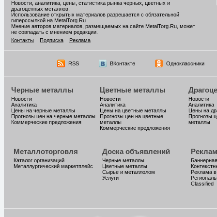
Новости, аналитика, цены, статистика рынка черных, цветных и
драгоценных металлов.
Использование открытых материалов разрешается с обязательной
гиперссылкой на MetalTorg.Ru
Мнение авторов материалов, размещаемых на сайте MetalTorg.Ru, может
не совпадать с мнением редакции.
Контакты
Подписка
Реклама
RSS
ВКонтакте
Одноклассники
Черные металлы
Цветные металлы
Драгоц
Новости
Новости
Новости
Аналитика
Аналитика
Аналитика
Цены на черные металлы
Цены на цветные металлы
Цены на д
Прогнозы цен на черные металлы
Прогнозы цен на цветные
Прогнозы ц
Коммерческие предложения
металлы
металлы
Коммерческие предложения
Металлоторговля
Доска объявлений
Реклам
Каталог организаций
Черные металлы
Баннерная
Металлургический маркетплейс
Цветные металлы
Контекстн
Сырье и металлолом
Реклама в
Услуги
Региональ
Classified