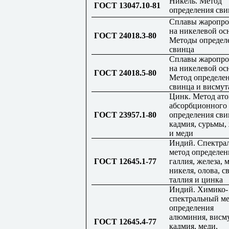
Никель. Метод
ГОСТ 13047.10-81
определения сви
Сплавы жаропр
на никелевой ос
ГОСТ 24018.3-80
Методы определ
свинца
Сплавы жаропр
на никелевой ос
ГОСТ 24018.5-80
Метод определе
свинца и висмут
Цинк. Метод ато
абсорбционного
ГОСТ 23957.1-80
определения сви
кадмия, сурьмы,
и меди
Индий. Спектра
метод определен
ГОСТ 12645.1-77
галлия, железа, 
никеля, олова, с
таллия и цинка
Индий. Химико-
спектральный м
определения
алюминия, висму
ГОСТ 12645.4-77
кадмия, меди,