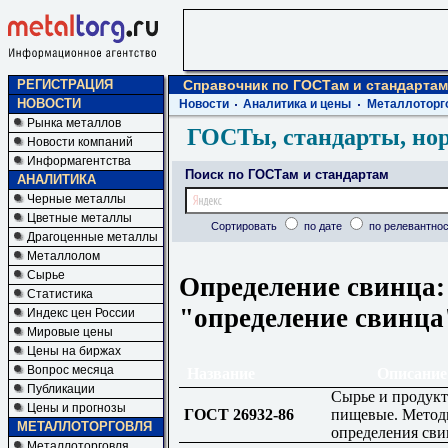
РЕГИСТРАЦИЯ
Справочник по ГОСТам и стандартам
НОВОСТИ
Новости
Аналитика и цены
Металлоторг
Рынка металлов
ГОСТы, стандарты, но
Новости компаний
Информагентства
Поиск по ГОСТам и стандартам
АНАЛИТИКА
Черные металлы
Цветные металлы
Сортировать
по дате
по релевантнос
Драгоценные металлы
Металлолом
Сырье
Определение свинца:
Статистика
"определение свинца
Индекс цен России
Мировые цены
Цены на биржах
Вопрос месяца
Название
Описание
Публикации
Сырье и продук
Цены и прогнозы
ГОСТ 26932-86
пищевые. Мето
МЕТАЛЛОТОРГОВЛЯ
определения сви
Металлоторговля