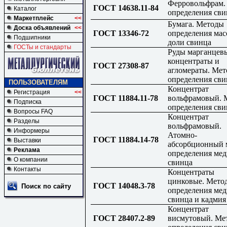
Ферровольфрам.
ГОСТ 14638.11-84
Каталог
определения сви
Маркетплейс
<<
Бумага. Методы
Доска объявлений
<<
ГОСТ 13346-72
определения мас
Подшипники
доли свинца
ГОСТы и стандарты
Руды марганцев
концентраты и
ГОСТ 27308-87
агломераты. Ме
определения сви
ПОЛЬЗОВАТЕЛЯМ
Концентрат
Регистрация
<<
ГОСТ 11884.11-78
вольфрамовый. 
Подписка
определения сви
Вопросы FAQ
Концентрат
Разделы
вольфрамовый.
Информеры
Атомно-
ГОСТ 11884.14-78
Выставки
абсорбционный 
Реклама
определения мед
О компании
свинца
Контакты
Концентраты
цинковые. Мето
ГОСТ 14048.3-78
Поиск по сайту
определения мед
свинца и кадмия
Концентрат
ГОСТ 28407.2-89
висмутовый. Ме