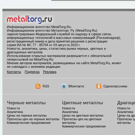
Информационное агентство MetalTorg.Ru
.
Информационное агентство Металлторг. Ру (MetalTorg.Ru)
зарегистрировано Федеральной службой по надзору в сфере связи,
информационных технологий и массовых коммуникаций (Роскомнадзор),
регистрационный номер и дата принятия решения о регистрации:
серия ИА № ФС 77 - 85704 от 03 августа 2023 г.
Новости, аналитика, цены, статистика рынка черных, цветных и
драгоценных металлов.
Использование открытых материалов разрешается с обязательной
гиперссылкой на MetalTorg.Ru
Мнение авторов материалов, размещаемых на сайте MetalTorg.Ru, может
не совпадать с мнением редакции.
Контакты
Подписка
Реклама
RSS
ВКонтакте
Одноклассники
Черные металлы
Цветные металлы
Драгоц
Новости
Новости
Новости
Аналитика
Аналитика
Аналитика
Цены на черные металлы
Цены на цветные металлы
Цены на д
Прогнозы цен на черные металлы
Прогнозы цен на цветные
Прогнозы ц
Коммерческие предложения
металлы
металлы
Коммерческие предложения