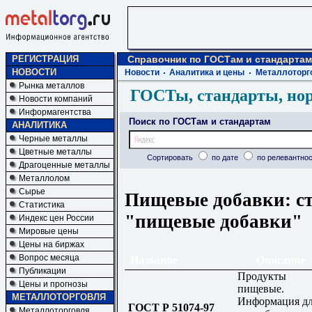
РЕГИСТРАЦИЯ
Справочник по ГОСТам и стандартам
НОВОСТИ
Новости
Аналитика и цены
Металлоторг
Рынка металлов
ГОСТы, стандарты, но
Новости компаний
Информагентства
Поиск по ГОСТам и стандартам
АНАЛИТИКА
Черные металлы
Цветные металлы
Сортировать
по дате
по релевантнос
Драгоценные металлы
Металлолом
Сырье
Пищевые добавки: ст
Статистика
"пищевые добавки"
Индекс цен России
Мировые цены
Цены на биржах
Вопрос месяца
Название
Описание
Публикации
Продукты
Цены и прогнозы
пищевые.
МЕТАЛЛОТОРГОВЛЯ
Информация д
ГОСТ Р 51074-97
Металлоторговля