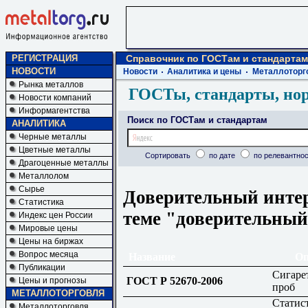
РЕГИСТРАЦИЯ
Справочник по ГОСТам и стандартам
НОВОСТИ
Новости
Аналитика и цены
Металлоторг
Рынка металлов
ГОСТы, стандарты, но
Новости компаний
Информагентства
Поиск по ГОСТам и стандартам
АНАЛИТИКА
Черные металлы
Цветные металлы
Сортировать
по дате
по релевантнос
Драгоценные металлы
Металлолом
Сырье
Доверительный интер
Статистика
теме "доверительный
Индекс цен России
Мировые цены
Цены на биржах
Вопрос месяца
Название
Оп
Публикации
Сигаре
ГОСТ Р 52670-2006
Цены и прогнозы
проб
МЕТАЛЛОТОРГОВЛЯ
Статис
Металлоторговля