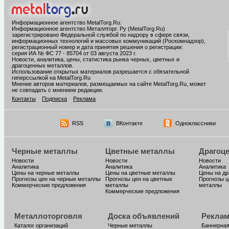
Информационное агентство MetalTorg.Ru
.
Информационное агентство Металлторг. Ру (MetalTorg.Ru)
зарегистрировано Федеральной службой по надзору в сфере связи,
информационных технологий и массовых коммуникаций (Роскомнадзор),
регистрационный номер и дата принятия решения о регистрации:
серия ИА № ФС 77 - 85704 от 03 августа 2023 г.
Новости, аналитика, цены, статистика рынка черных, цветных и
драгоценных металлов.
Использование открытых материалов разрешается с обязательной
гиперссылкой на MetalTorg.Ru
Мнение авторов материалов, размещаемых на сайте MetalTorg.Ru, может
не совпадать с мнением редакции.
Контакты
Подписка
Реклама
RSS
ВКонтакте
Одноклассники
Черные металлы
Цветные металлы
Драгоц
Новости
Новости
Новости
Аналитика
Аналитика
Аналитика
Цены на черные металлы
Цены на цветные металлы
Цены на д
Прогнозы цен на черные металлы
Прогнозы цен на цветные
Прогнозы ц
Коммерческие предложения
металлы
металлы
Коммерческие предложения
Металлоторговля
Доска объявлений
Реклам
Каталог организаций
Черные металлы
Баннерная