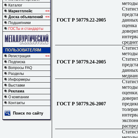
методы
Каталог
Статис
Маркетплейс
<<
предст
Доска объявлений
<<
ГОСТ Р 50779.22-2005
данных
Подшипники
оценка
ГОСТы и стандарты
довери
интерв
средне
Статис
ПОЛЬЗОВАТЕЛЯМ
методы
Регистрация
<<
Статис
ГОСТ Р 50779.24-2005
Подписка
предст
Вопросы FAQ
данных
Разделы
медиа
Информеры
Статис
Выставки
методы
Реклама
оценки
О компании
довери
Контакты
ГОСТ Р 50779.26-2007
предик
толера
Поиск по сайту
интерв
экспон
распре
Статис
методы