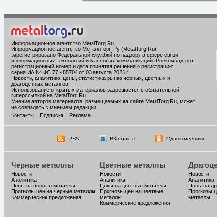
Информационное агентство MetalTorg.Ru
.
Информационное агентство Металлторг. Ру (MetalTorg.Ru)
зарегистрировано Федеральной службой по надзору в сфере связи,
информационных технологий и массовых коммуникаций (Роскомнадзор),
регистрационный номер и дата принятия решения о регистрации:
серия ИА № ФС 77 - 85704 от 03 августа 2023 г.
Новости, аналитика, цены, статистика рынка черных, цветных и
драгоценных металлов.
Использование открытых материалов разрешается с обязательной
гиперссылкой на MetalTorg.Ru
Мнение авторов материалов, размещаемых на сайте MetalTorg.Ru, может
не совпадать с мнением редакции.
Контакты
Подписка
Реклама
RSS
ВКонтакте
Одноклассники
Черные металлы
Цветные металлы
Драгоц
Новости
Новости
Новости
Аналитика
Аналитика
Аналитика
Цены на черные металлы
Цены на цветные металлы
Цены на д
Прогнозы цен на черные металлы
Прогнозы цен на цветные
Прогнозы ц
Коммерческие предложения
металлы
металлы
Коммерческие предложения