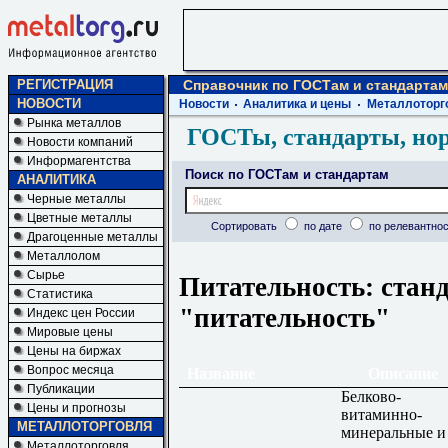
РЕГИСТРАЦИЯ
Справочник по ГОСТам и стандартам
НОВОСТИ
Новости
Аналитика и цены
Металлоторг
Рынка металлов
ГОСТы, стандарты, но
Новости компаний
Информагентства
Поиск по ГОСТам и стандартам
АНАЛИТИКА
Черные металлы
Цветные металлы
Сортировать
по дате
по релевантнос
Драгоценные металлы
Металлолом
Сырье
Питательность: стан
Статистика
"питательность"
Индекс цен России
Мировые цены
Цены на биржах
Вопрос месяца
Название
Описание
Публикации
Белково-
Цены и прогнозы
витаминно-
МЕТАЛЛОТОРГОВЛЯ
минеральные и
Металлоторговля