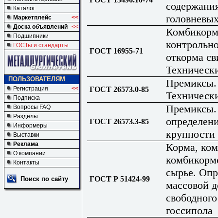
содержани
Каталог
головневых
Маркетплейс
<<
Доска объявлений
<<
Комбикорм
Подшипники
контрольно
ГОСТы и стандарты
ГОСТ 16955-71
откорма св
Технически
ПОЛЬЗОВАТЕЛЯМ
Премиксы.
ГОСТ 26573.0-85
Регистрация
<<
Технически
Подписка
Премиксы.
Вопросы FAQ
Разделы
определен
ГОСТ 26573.3-85
Информеры
крупности
Выставки
Реклама
Корма, ком
О компании
комбикорм
Контакты
сырье. Оп
ГОСТ Р 51424-99
Поиск по сайту
массовой д
свободного
госсипола