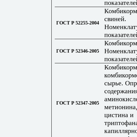
показателе
Комбикорм
свиней.
ГОСТ Р 52255-2004
Номенклат
показателе
Комбикорм
Номенклат
ГОСТ Р 52346-2005
показателе
Комбикорм
комбикорм
сырье. Оп
содержани
аминокисло
ГОСТ Р 52347-2005
метионина,
цистина и
триптофан
капиллярн