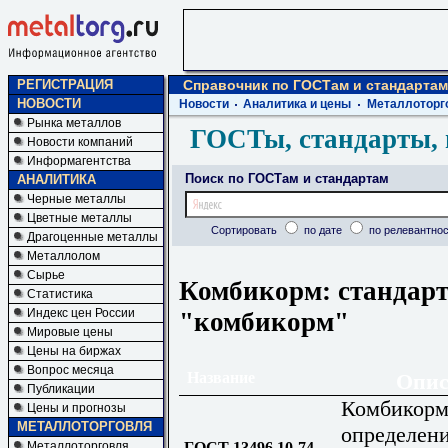
РЕГИСТРАЦИЯ
Справочник по ГОСТам и стандартам
НОВОСТИ
Новости
Аналитика и цены
Металлоторг
Рынка металлов
ГОСТы, стандарты, 
Новости компаний
Информагентства
Поиск по ГОСТам и стандартам
АНАЛИТИКА
Черные металлы
Цветные металлы
Сортировать
по дате
по релевантнос
Драгоценные металлы
Металлолом
Сырье
Комбикорм: стандарт
Статистика
Индекс цен России
"комбикорм"
Мировые цены
Цены на биржах
Вопрос месяца
Название
Опис
Публикации
Комбикорм
Цены и прогнозы
МЕТАЛЛОТОРГОВЛЯ
определен
ГОСТ 13496.10-74
Металлоторговля