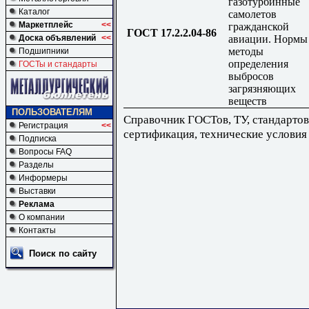
газотурбинные
Каталог
самолетов
Маркетплейс
<<
гражданской
ГОСТ 17.2.2.04-86
авиации. Нормы
Доска объявлений
<<
методы
Подшипники
определения
ГОСТы и стандарты
выбросов
загрязняющих
веществ
ПОЛЬЗОВАТЕЛЯМ
Справочник ГОСТов, ТУ, стандартов
Регистрация
<<
сертификация, технические условия
Подписка
Вопросы FAQ
Разделы
Информеры
Выставки
Реклама
О компании
Контакты
Поиск по сайту