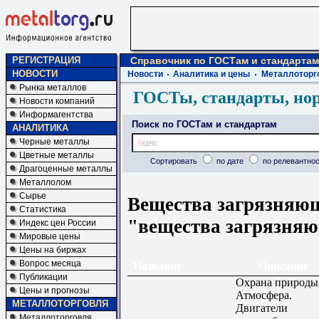
РЕГИСТРАЦИЯ
Справочник по ГОСТам и стандартам
НОВОСТИ
Новости
Аналитика и цены
Металлоторг
Рынка металлов
ГОСТы, стандарты, но
Новости компаний
Информагентства
Поиск по ГОСТам и стандартам
АНАЛИТИКА
Черные металлы
Цветные металлы
Сортировать
по дате
по релевантнос
Драгоценные металлы
Металлолом
Сырье
Вещества загрязняющ
Статистика
"вещества загрязня
Индекс цен России
Мировые цены
Цены на биржах
Вопрос месяца
Название
Описание
Публикации
Охрана природы
Цены и прогнозы
Атмосфера.
МЕТАЛЛОТОРГОВЛЯ
Двигатели
Металлоторговля