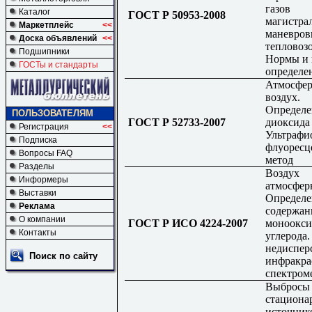
газов
Каталог
ГОСТ Р 50953-2008
магистра
Маркетплейс
<<
маневро
Доска объявлений
<<
тепловозо
Подшипники
Нормы и 
ГОСТы и стандарты
определе
Атмосфе
воздух.
Определе
ПОЛЬЗОВАТЕЛЯМ
ГОСТ Р 52733-2007
диоксида
Регистрация
<<
Ультрафи
Подписка
флуоресц
Вопросы FAQ
метод
Разделы
Воздух
Информеры
атмосфер
Выставки
Определе
Реклама
содержан
О компании
ГОСТ Р ИСО 4224-2007
моноокси
Контакты
углерода
недиспер
Поиск по сайту
инфракра
спектром
Выбросы
стациона
источник