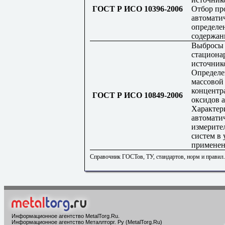
ГОСТ Р ИСО 10396-2006
Отбор пр
автомати
определе
содержан
Выбросы
стациона
источник
Определе
массовой
концентр
ГОСТ Р ИСО 10849-2006
оксидов а
Характер
автомати
измерите
систем в 
примене
Справочник ГОСТов, ТУ, стандартов, норм и правил
Информационное агентство MetalTorg.Ru
.
Информационное агентство Металлторг. Ру (MetalTorg.Ru)