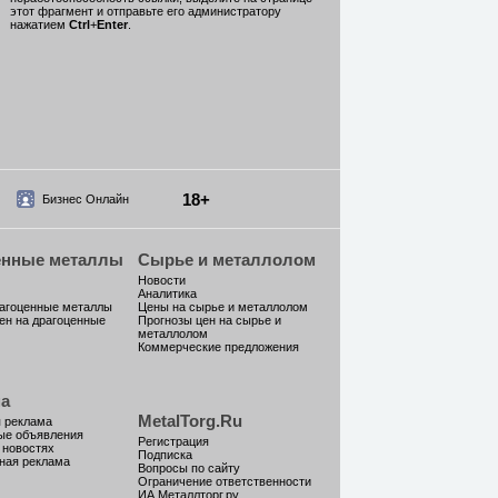
этот фрагмент и отправьте его администратору
нажатием
Ctrl
+
Enter
.
18+
Бизнес Онлайн
енные металлы
Сырье и металлолом
Новости
Аналитика
рагоценные металлы
Цены на сырье и металлолом
ен на драгоценные
Прогнозы цен на сырье и
металлолом
Коммерческие предложения
а
MetalTorg.Ru
 реклама
ые объявления
Регистрация
 новостях
Подписка
ная реклама
Вопросы по сайту
Ограничение ответственности
ИА Металлторг.ру