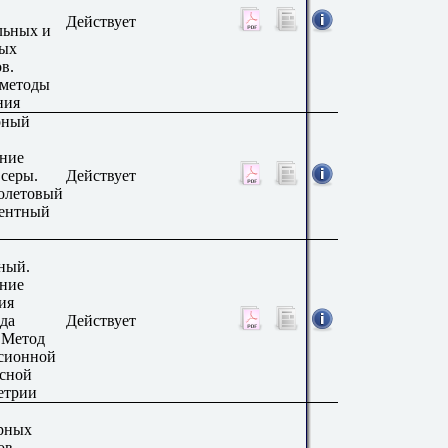
Действует
льных и
вых
в.
методы
ния
рный
ние
 серы.
Действует
олетовый
ентный
ный.
ние
ия
да
Действует
. Метод
сионной
сной
етрии
рных
ов.