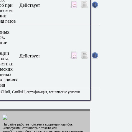
об при
Действует
ческом
нии
ия газов
рных
ов.
ние
ации
Действует
зота.
истики
ческих
льных
условиях
ния
. СНиП, СанПиН, сертификация, технические условия
На сайте работает система коррекции ошибок.
Обнаружив неточность в тексте или
неработоспособность ссылки, выделите на странице