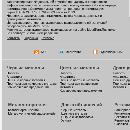
зарегистрировано Федеральной службой по надзору в сфере связи,
информационных технологий и массовых коммуникаций (Роскомнадзор),
регистрационный номер и дата принятия решения о регистрации:
серия ИА № ФС 77 - 85704 от 03 августа 2023 г.
Новости, аналитика, цены, статистика рынка черных, цветных и
драгоценных металлов.
Использование открытых материалов разрешается с обязательной
гиперссылкой на MetalTorg.Ru
Мнение авторов материалов, размещаемых на сайте MetalTorg.Ru, может
не совпадать с мнением редакции.
Контакты
Подписка
Реклама
RSS
ВКонтакте
Одноклассники
Черные металлы
Цветные металлы
Драгоц
Новости
Новости
Новости
Аналитика
Аналитика
Аналитика
Цены на черные металлы
Цены на цветные металлы
Цены на д
Прогнозы цен на черные металлы
Прогнозы цен на цветные
Прогнозы ц
Коммерческие предложения
металлы
металлы
Коммерческие предложения
Металлоторговля
Доска объявлений
Реклам
Каталог организаций
Черные металлы
Баннерная
Металлургический маркетплейс
Цветные металлы
Контекстн
Сырье и металлолом
Реклама в
Услуги
Региональ
Classified