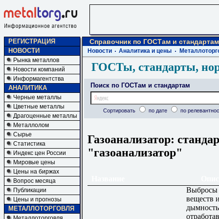
РЕГИСТРАЦИЯ
Справочник по ГОСТам и стандартам
НОВОСТИ
Новости
Аналитика и цены
Металлоторг
Рынка металлов
ГОСТы, стандарты, но
Новости компаний
Информагентства
Поиск по ГОСТам и стандартам
АНАЛИТИКА
Черные металлы
Цветные металлы
Сортировать
по дате
по релевантнос
Драгоценные металлы
Металлолом
Сырье
Газоанализатор: станда
Статистика
"газоанализатор"
Индекс цен России
Мировые цены
Цены на биржах
Название
Опис
Вопрос месяца
Выбросы
Публикации
веществ 
Цены и прогнозы
дымность
МЕТАЛЛОТОРГОВЛЯ
отработа
Металлоторговля