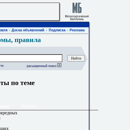
овля
Доска объявлений
Подписка
Реклама
рмы, правила
ти
расширенный поиск
рты по теме
ание
Статус
 вредных
и
вших