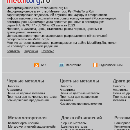
Информационное агентство MetalTorg.Ru
.
Информационное агентство Металлторг. Ру (MetalTorg.Ru)
зарегистрировано Федеральной службой по надзору в сфере связи,
информационных технологий и массовых коммуникаций (Роскомнадзор),
регистрационный номер и дата принятия решения о регистрации:
серия ИА № ФС 77 - 85704 от 03 августа 2023 г.
Новости, аналитика, цены, статистика рынка черных, цветных и
драгоценных металлов.
Использование открытых материалов разрешается с обязательной
гиперссылкой на MetalTorg.Ru
Мнение авторов материалов, размещаемых на сайте MetalTorg.Ru, может
не совпадать с мнением редакции.
Контакты
Подписка
Реклама
RSS
ВКонтакте
Одноклассники
Черные металлы
Цветные металлы
Драгоц
Новости
Новости
Новости
Аналитика
Аналитика
Аналитика
Цены на черные металлы
Цены на цветные металлы
Цены на д
Прогнозы цен на черные металлы
Прогнозы цен на цветные
Прогнозы ц
Коммерческие предложения
металлы
металлы
Коммерческие предложения
Металлоторговля
Доска объявлений
Реклам
Каталог организаций
Черные металлы
Баннерная
Металлургический маркетплейс
Цветные металлы
Контекстн