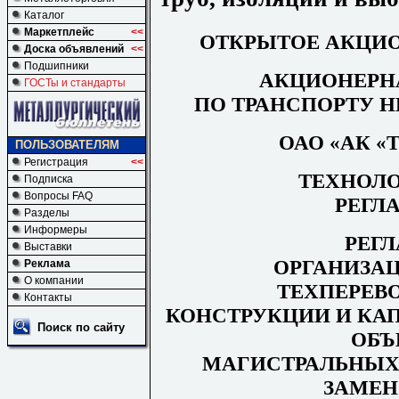
Каталог
Маркетплейс
<<
ОТКРЫТОЕ АКЦИ
Доска объявлений
<<
Подшипники
АКЦИОНЕРН
ГОСТы и стандарты
ПО ТРАНСПОРТУ Н
ОАО «АК «
ПОЛЬЗОВАТЕЛЯМ
Регистрация
<<
ТЕХНОЛ
Подписка
Вопросы FAQ
РЕГЛ
Разделы
Информеры
РЕГ
Выставки
ОРГАНИЗАЦ
Реклама
О компании
ТЕХПЕРЕВ
Контакты
КОНСТРУКЦИИ И КА
Поиск по сайту
ОБЪ
МАГИСТРАЛЬНЫХ
ЗАМЕН