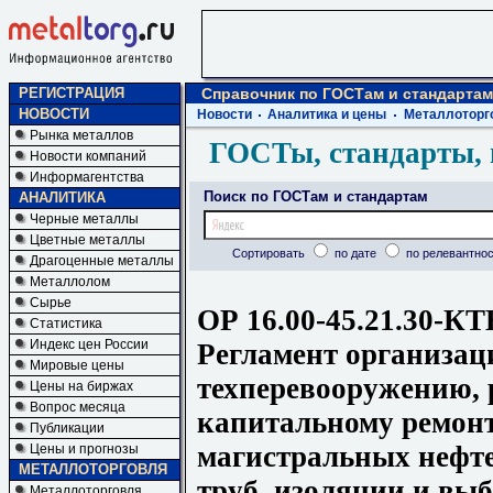
РЕГИСТРАЦИЯ
Справочник по ГОСТам и стандартам
НОВОСТИ
Новости
Аналитика и цены
Металлоторг
Рынка металлов
ГОСТы, стандарты, 
Новости компаний
Информагентства
Поиск по ГОСТам и стандартам
АНАЛИТИКА
Черные металлы
Цветные металлы
Сортировать
по дате
по релевантнос
Драгоценные металлы
Металлолом
Сырье
ОР 16.00-45.21.30-КТ
Статистика
Индекс цен России
Регламент организац
Мировые цены
техперевооружению, 
Цены на биржах
Вопрос месяца
капитальному ремонт
Публикации
магистральных нефте
Цены и прогнозы
МЕТАЛЛОТОРГОВЛЯ
труб, изоляции и вы
Металлоторговля