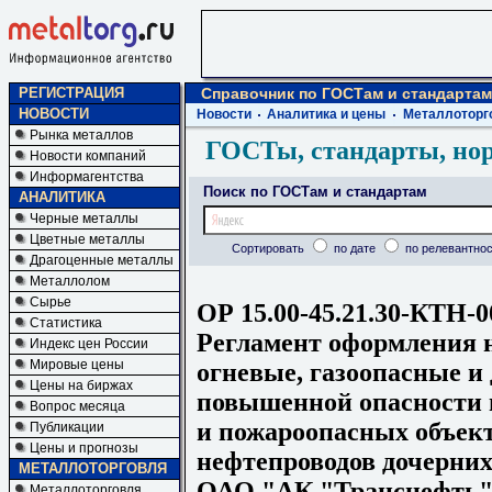
РЕГИСТРАЦИЯ
Справочник по ГОСТам и стандартам
НОВОСТИ
Новости
Аналитика и цены
Металлоторг
Рынка металлов
ГОСТы, стандарты, но
Новости компаний
Информагентства
Поиск по ГОСТам и стандартам
АНАЛИТИКА
Черные металлы
Цветные металлы
Сортировать
по дате
по релевантнос
Драгоценные металлы
Металлолом
Сырье
ОР 15.00-45.21.30-КТН-0
Статистика
Регламент оформления н
Индекс цен России
Мировые цены
огневые, газоопасные и
Цены на биржах
повышенной опасности
Вопрос месяца
и пожароопасных объек
Публикации
Цены и прогнозы
нефтепроводов дочерни
МЕТАЛЛОТОРГОВЛЯ
ОАО "АК "Транснефть
Металлоторговля