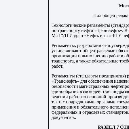
Моск
Под общей редак
Технологические регламенты (станда
по транспорту нефти «Транснефть». В 2
М.: ГУП Изд-во «Нефть и газ» РГУ нефт
Регламенты, разработанные и утверж
устанавливают общеотраслевые обязат
организации и выполнению работ в об
транспорта, а также обязательные тре
работ.
Регламенты (стандарты предприятия) 
«Транснефть» для обеспечения надеж
безопасности магистральных нефтепро
единообразия взаимодействия подра
ведении работ по основной производс
так и с подрядчиками, органами госуд
применения и обязательного исполне
федеральных и отраслевых стандартов
документов.
РАЗДЕЛ 7 О