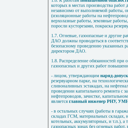
1.6. К работам
повышенной опаснос
которых в местах производства работ 
независимо от выполняемой работы, 
(изоляционные работы на нефтепрово
верхолазные работы, земляные работы,
поросли кусторезами, покраска резервуа
1.7. Огневые, газоопасные и другие 
ДАО должны проводиться в соответст
безопасному проведению указанных р
директором ДАО.
1.8. Распределение обязанностей при 
газоопасных и других работ повышенн
- лицом, утверждающим
наряд-допус
резервуарном парке, на технологическ
сливоналивных эстакадах, на нефтена
проведении капитального ремонта с з
нефтепроводов, зачистке, капитальном
является
главный инженер РНУ, УМ
- в остальных случаях (работы в гара
складах ГСМ, материальных складах, н
котельных, аккумуляторных, и т.п.), а
газоопасных зонах без огневых работ,