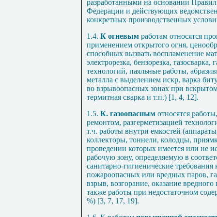
разработанными на основании Правил
Федерации и действующих ведомствен
конкретных производственных услови
1.4.
К огневым
работам относятся пр
применением открытого огня, ценообр
способных вызвать воспламенение мат
электрорезка, бензорезка, газосварка,
технологий, паяльные работы, абразив
металла с выделением искр, варка би
во взрывоопасных зонах при вскрыто
термитная сварка и т.п.) [
1
,
4
,
12
].
1.5.
К. газоопасным
относятся работы,
ремонтом, разгерметизацией технолог
т.ч. работы внутри емкостей (аппараты
коллекторы, тоннели, колодцы, приямк
проведении которых имеется или не и
рабочую зону, определяемую в соотве
санитарно-гигиенические требования к
пожароопасных или вредных паров, га
взрыв, возгорание, оказание вредного 
также работы при недостаточном соде
%) [
3
,
7
,
17
,
19
].