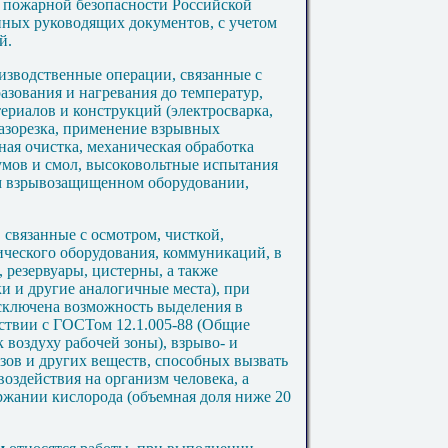
 пожарной безопасности Российской
ных руководящих документов, с учетом
й.
оизводственные операции, связанные с
азования и нагревания до температур,
ериалов и конструкций (электросварка,
 газорезка, применение взрывных
ная очистка, механическая обработка
тумов и смол, высоковольтные испытания
м взрывозащищенном оборудовании,
 связанные с осмотром, чисткой,
ического оборудования, коммуникаций, в
, резервуары, цистерны, а также
и и другие аналогичные места), при
сключена возможность выделения в
тствии с ГОСТом 12.1.005-88 (Общие
 воздуху рабочей зоны), взрыво- и
зов и других веществ, способных вызвать
воздействия на организм человека, а
ржании кислорода (объемная доля ниже 20