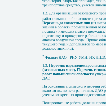
территория, открытая площадка, техно
транспортное средство, участок линей
1.2. Для организации безопасного про
работ повышенной опасности приказ
Перечень должностных лиц
(из числ
знаний в области промышленной безоп
порядке), имеющих право утверждать, 
подготовку и проведение работ, а та
анализа воздушной среды. Приказ обно
текущего года и дополняется по мере 
должностных лиц).
2
Филиал ДАО - РНУ, УМН, НУ, ЛПДС,
1.3.
Перечень взрывопожароопасных
(газоопасных мест), Перечень газоо
работ повышенной опасности
утверж
ДАО.
На основании примерного перечня ра
включая их, но не ограничивая, ДАО 
учетом конкретных производственных
Пожароопасные работы должны провод