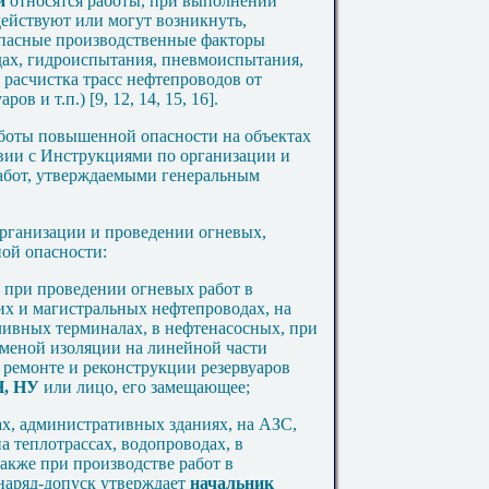
ти
относятся работы, при выполнении
действуют или могут возникнуть,
опасные производственные факторы
дах, гидроиспытания, пневмоиспытания,
 расчистка трасс нефтепроводов от
ров и т.п.) [
9
,
12
,
14
,
15
,
16
].
работы повышенной опасности на объектах
вии с Инструкциями по организации и
абот, утверждаемыми генеральным
организации и проведении огневых,
ой опасности:
к
при проведении огневых работ в
их и магистральных нефтепроводах, на
ливных терминалах, в нефтенасосных, при
аменой изоляции на линейной части
 ремонте и реконструкции резервуаров
Н, НУ
или лицо, его замещающее;
жах, административных зданиях, на АЗС,
а теплотрассах, водопроводах, в
 также при производстве работ в
 наряд-допуск утверждает
начальник