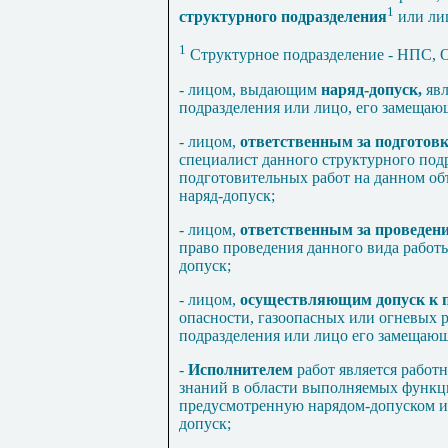
1
структурного подразделения
или лиц
1
Структурное подразделение - НПС, 
- лицом, выдающим
наряд-допуск,
яв
подразделения или лицо, его замещаю
- лицом,
ответственным за подготовк
специалист данного структурного под
подготовительных работ на данном о
наряд-допуск;
- лицом,
ответственным за проведени
право проведения данного вида работ
допуск;
- лицом,
осуществляющим допуск к п
опасности, газоопасных или огневых р
подразделения или лицо его замещающ
-
Исполнителем
работ является работ
знаний в области выполняемых функц
предусмотренную нарядом-допуском и
допуск;