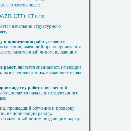
о, его заменяющее;
ОАВП, ЦТТ и СТ и т.п.
ляется начальник структурного
щее;
у к проведению работ,
является
разделения, имеющий право проведения
бъекте, назначенный лицом, выдающим
е работ,
является специалист, имеющий
ы, назначенный лицом, выдающим наряд-
роизводству работ
повышенной
абот, является начальник структурного
ее;
ник, прошедший обучение и проверку
ий, выполняющий работу,
 назначенный лицом, выдающим наряд-