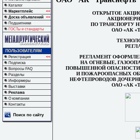
Каталог
Маркетплейс
<<
ОТКРЫТОЕ АКЦИ
Доска объявлений
<<
АКЦИОНЕРН
Подшипники
ПО ТРАНСПОРТУ 
ГОСТы и стандарты
ОАО «АК 
ТЕХНОЛ
РЕГЛ
ПОЛЬЗОВАТЕЛЯМ
РЕГЛАМЕНТ ОФОРМЛЕ
Регистрация
<<
НА ОГНЕВЫЕ, ГАЗООП
Подписка
ПОВЫШЕННОЙ ОПАСНОСТИ
Вопросы FAQ
И ПОЖАРООПАСНЫХ ОБ
Разделы
НЕФТЕПРОВОДОВ ДОЧЕРН
Информеры
ОАО «АК 
Выставки
Реклама
О компании
Контакты
Поиск по сайту