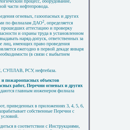
логический процесс, оборудование,
ной части нефтепровода.
ведения огневых, газоопасных и других
2
ами по филиалам ДАО
, определяется
а прошедших аттестацию и проверку
асности и охраны труда в установленном
выдавать наряд-допуск, ответственных за
кже лиц, имеющих право проведения
вляется ежегодно в первой декаде января
необходимости (в связи с выбытием
 СУПЛАВ, РСУ, нефтебаза.
 и пожароопасных объектов
пасных работ, Перечни огневых и других
даются главным инженером филиала
бот, приведенных в приложениях
3
,
4
,
5
,
6
,
разрабатывает собственные Перечни с
 условий.
иться в соответствии с Инструкциями,