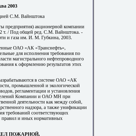
ва 2003
цией С.М. Вайнштока
рты предприятия) акционерной компании
 т. / Под общей ред. С.М. Вайнштока. -
и и газа им. И. М. Губкина, 2003.
денные ОАО «АК «Транснефть»,
ельные для исполнения требования по
ласти магистрального нефтепроводного
бования к оформлению результатов этих
разрабатываются в системе ОАО «АК
ности, промышленной и экологической
водов, регламентации и установления
зделений Компании и ОАО МН при
твенной деятельности как между собой,
арственного надзора, а также унификации
ния требований соответствующих
, правил и иных нормативных
ТДЕЛ ПОЖАРНОЙ,