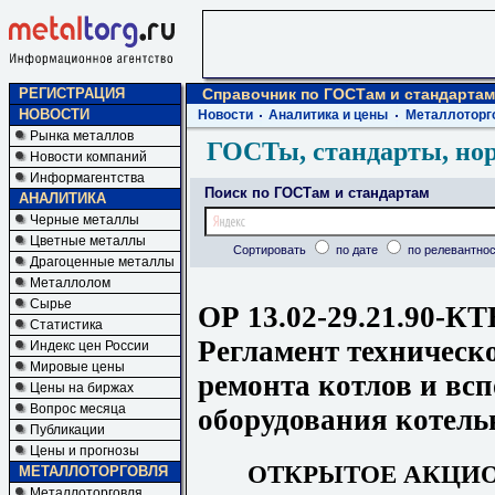
РЕГИСТРАЦИЯ
Справочник по ГОСТам и стандартам
НОВОСТИ
Новости
Аналитика и цены
Металлоторг
Рынка металлов
ГОСТы, стандарты, но
Новости компаний
Информагентства
Поиск по ГОСТам и стандартам
АНАЛИТИКА
Черные металлы
Цветные металлы
Сортировать
по дате
по релевантнос
Драгоценные металлы
Металлолом
Сырье
ОР 13.02-29.21.90-КТ
Статистика
Регламент техническ
Индекс цен России
Мировые цены
ремонта котлов и вс
Цены на биржах
Вопрос месяца
оборудования котел
Публикации
Цены и прогнозы
ОТКРЫТОЕ АКЦИ
МЕТАЛЛОТОРГОВЛЯ
Металлоторговля