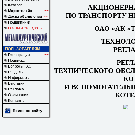
Каталог
АКЦИОНЕРН
Маркетплейс
<<
ПО ТРАНСПОРТУ Н
Доска объявлений
<<
Подшипники
ОАО «АК «
ГОСТы и стандарты
ТЕХНОЛ
РЕГЛ
ПОЛЬЗОВАТЕЛЯМ
Регистрация
<<
РЕГ
Подписка
Вопросы FAQ
ТЕХНИЧЕСКОГО ОБС
Разделы
КО
Информеры
Выставки
И ВСПОМОГАТЕЛЬ
Реклама
КОТ
О компании
Контакты
Поиск по сайту