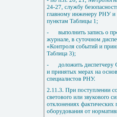
24
-2
7, службу безопасности
главному инженеру РНУ и 
пунктам Таблицы 1;
-
выполнить запись о п
журнале, в суточном диспе
«Контроля событий и прин
Таблица 3);
-
доложить диспетчеру 
и принятых мерах на осно
специалистов РНУ.
2.
1
1.3. При поступлении с
светового или звукового 
отклонениях фактических 
оборудования от норматив