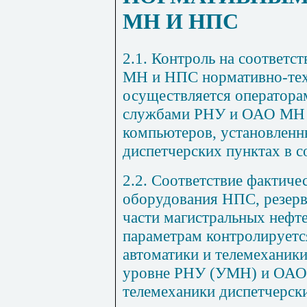
МН И НПС
2.1. Контроль на соответс
МН и
НП
С нормативно-те
осуществляется оператор
службами РНУ и ОАО МН 
компьютеров, установленн
диспетчерских пунктах в со
2.2. Соответствие фактиче
оборудования
НП
С, резер
части магистральных неф
параметрам контролируетс
автоматики и телемеханик
уровне РНУ (УМН) и ОАО
телемеханики диспетчерск