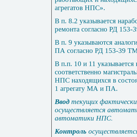
агрегатов
НП
С
»
.
В п. 8.2 указывается нара
ремонта согласно РД 153-
В п. 9 указываются аналог
ПА согласно РД 153-39 ТМ
В п.п. 10 и
11
указывается 
соответственно магистраль
НПС находящихся в состоя
1 агрегату МА и ПА.
Ввод
текущих фактически
осуществляется автомат
автоматики НПС.
Контроль
осуществляется