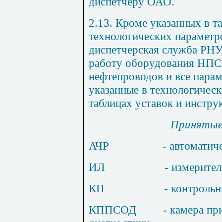
диспетчеру ОАО.
2
.1
3. Кроме указанных в т
технологических параметр
диспетчерская служба РН
работу оборудования НПС,
нефтепроводов и все пар
указанные в технологическ
таблицах уставок и инстру
Принятые
АЧР
- автоматич
ИЛ
- измерите
КП
- контроль
КПП
СОД
- камера пр