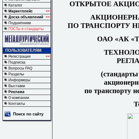
ОТКРЫТОЕ АКЦИ
Каталог
Маркетплейс
<<
АКЦИОНЕРН
Доска объявлений
<<
Подшипники
ПО ТРАНСПОРТУ Н
ГОСТы и стандарты
ОАО
«
АК «
ТЕХНОЛ
ПОЛЬЗОВАТЕЛЯМ
Регистрация
<<
РЕГЛ
Подписка
Вопросы FAQ
(стандарты
Разделы
Информеры
акционерн
Выставки
по транспорту н
Реклама
О компании
Т
Контакты
Поиск по сайту