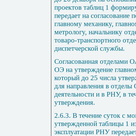
проектов таблиц
1
формиру
передает на согласование 
главному механику, главно
метрологу, начальнику от
товаро-транспортного отде
диспетчерской службы.
Согласованная отделами О
ОЭ на утверждение главн
который до 25 числа утвер
для направления в отдел
деятельности и в РНУ, в те
утвержде
ния.
2.6.3. В течение суток с м
утвержденной таблицы
1
и
эксплуатации РНУ передае