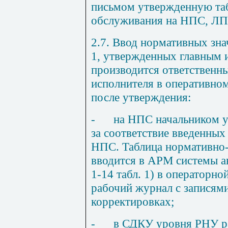
письмом утвержденную т
обслуживания на
НП
С,
ЛП
2.7. Ввод нормативных зна
1
,
утвержденных главным
производится ответственн
исполнителя в оперативном
после утверждения:
-
на НПС начальником у
за соответствие введенных
НПС. Таблица нормативно-
вводится в АРМ системы а
1
-1
4 табл. 1) в операторн
рабочий журнал с записям
корректировках;
-
в СДКУ уровня РНУ р