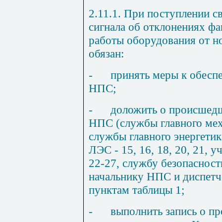
2
.11
.1. При поступлении с
сигнала об отклонениях ф
работы оборудования от н
обязан:
-
принять меры к обесп
НПС;
-
доложить о происшед
НПС (службы главного мех
службы главного энергетика
Л
ЭС - 15, 16, 18, 20, 21, у
22
-2
7, службу безопасности 
начальнику НПС и диспетч
пунктам таблицы 1;
-
выполнить запись о п