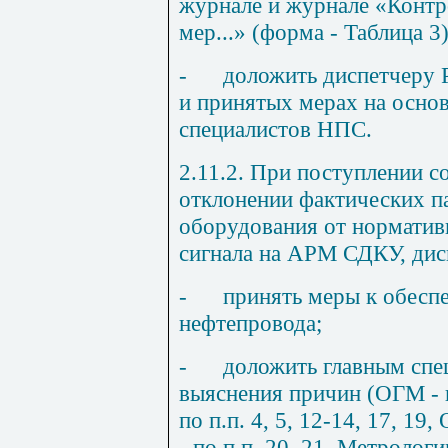
журнале и журнале «Конт
мер...» (форма - Таблица 3)
-
доложить диспетчеру 
и принятых мерах на осно
специалистов НПС
.
2.
11
.2. При поступлении 
отклонении фактических п
оборудования от нормативн
сигнала на АРМ СДКУ, дис
-
принять меры к обесп
нефтепровода;
-
доложить главным спе
выяснения причин (ОГМ - 
по п
.п
. 4, 5, 12
-1
4, 17, 19,
- по п.п. 20, 21, Метрологи