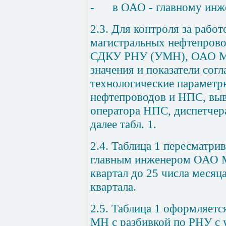
-
в ОАО - главному ин
2.3. Для контроля за рабо
магистральных нефтепров
СДКУ РНУ (УМН), ОАО МН
значения и показатели сог
технологические параметр
нефтепроводов и НПС, вы
оператора НПС, диспетче
далее табл. 1.
2.4. Таблица 1 пересматри
главным инженером ОАО М
квартал до 25 числа месяц
квартала.
2.5. Таблица 1 оформляет
МН с разбивкой по РНУ с