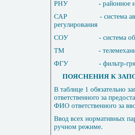
РНУ
- районное 
САР
- система а
регулирования
СОУ
- система о
ТМ
- телемехан
ФГУ
- фильтр-гр
ПОЯСНЕНИЯ К ЗАП
В таблице 1 обязательно 
ответственного за предост
ФИО ответственного за вв
Ввод всех нормативных па
ручном режиме.