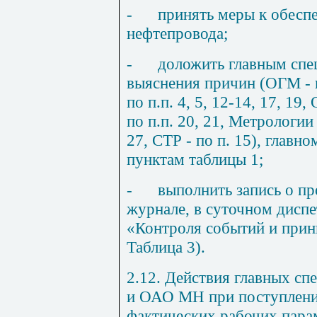
-
принять меры к обесп
нефтепровода;
-
доложить главным сп
выяснения причин (ОГМ - 
по п.п. 4, 5, 12
-1
4, 17, 19, 
по п.п. 20, 21, Метрологии 
2
7, СТР - по п. 15), глав
пунктам таблицы 1;
-
выполнить запись о п
журнале, в суточном диспе
«Контроля событий и прин
Таблица 3).
2.12. Действия главных с
и ОАО МН при поступлени
фактических рабочих пара