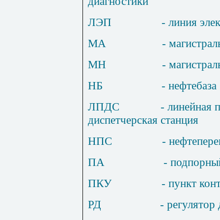
диагностики
ЛЭП
- линия эле
МА
- магистрал
МН
- магистра
НБ
- нефтебаза
ЛП
ДС
- линейная 
диспетчерская станция
НПС
- нефтепер
ПА
- подпорны
П
К
У
- пункт кон
РД
- регулятор