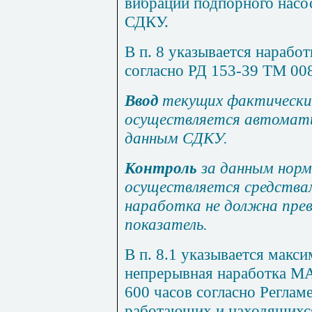
вибрации подпорного насо
СДКУ.
В п. 8 указывается наработ
согласно РД 153-39 ТМ 008
Ввод
текущих фактически
осуществляется автомат
данным СДКУ.
Контроль
за данным нор
осуществляется средств
наработка не должна пр
показатель.
В п. 8.1 указывается макс
непрерывная наработка М
600 часов согласно Реглам
работающих и находящихся