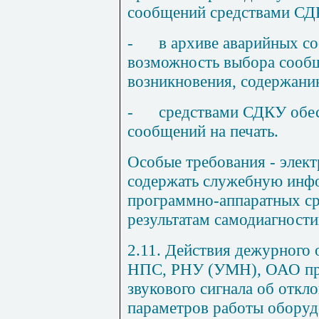
сообщений средствами СД
-
в архиве аварийных с
возможность выбора сообщ
возникновения, содержани
-
средствами СДКУ обе
сообщений на печать.
Особые требования - элек
содержать служебную инф
программно-аппаратных ср
результатам самодиагности
2.11. Действия дежурного 
НПС, РНУ (У
МН
), ОАО п
звукового сигнала об откл
параметров работы оборуд