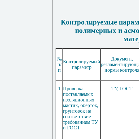
Контролируемые парам
полимерных и асм
мате
№
Документ,
Контролируемый
п/
регламентирующ
параметр
п
нормы контрол
1
Проверка
ТУ, ГОСТ
поставляемых
изоляционных
мастик, оберток,
грунтовок на
соответствие
требованиям ТУ
и ГОСТ