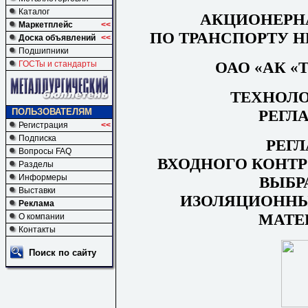
Каталог
АКЦИОНЕРН
Маркетплейс
<<
ПО ТРАНСПОРТУ Н
Доска объявлений
<<
Подшипники
ОАО «АК «
ГОСТы и стандарты
ТЕХНОЛ
РЕГЛ
ПОЛЬЗОВАТЕЛЯМ
Регистрация
<<
Подписка
РЕГ
Вопросы FAQ
ВХОДНОГО КОНТР
Разделы
Информеры
ВЫБР
Выставки
ИЗОЛЯЦИОННЫ
Реклама
МАТЕ
О компании
Контакты
Поиск по сайту