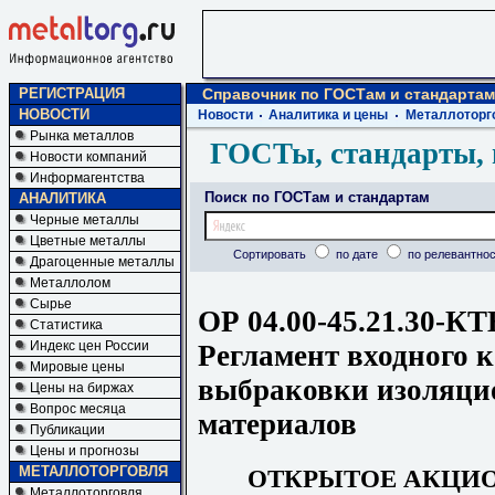
РЕГИСТРАЦИЯ
Справочник по ГОСТам и стандартам
НОВОСТИ
Новости
Аналитика и цены
Металлоторг
Рынка металлов
ГОСТы, стандарты, 
Новости компаний
Информагентства
Поиск по ГОСТам и стандартам
АНАЛИТИКА
Черные металлы
Цветные металлы
Сортировать
по дате
по релевантнос
Драгоценные металлы
Металлолом
Сырье
ОР 04.00-45.21.30-КТ
Статистика
Индекс цен России
Регламент входного 
Мировые цены
выбраковки изоляци
Цены на биржах
Вопрос месяца
материалов
Публикации
Цены и прогнозы
МЕТАЛЛОТОРГОВЛЯ
ОТКРЫТОЕ АКЦИ
Металлоторговля