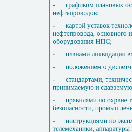
-
графиком плановых ос
нефтепроводов;
-
картой уставок техно
нефтепровода, основного и
оборудования
НП
С;
-
планами ликвидации в
-
положением о диспетче
-
стандартами, техниче
принимаемую и сдаваемую
-
правилами по охране 
безопасности, промышленн
-
инструкциями по эксп
телемеханики, аппаратуры