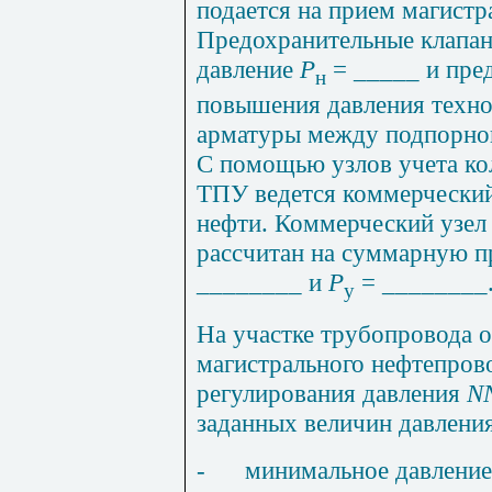
подается на прием магистр
Предохранительные клапа
давление
Р
= _____ и пре
н
повышения давления техно
арматуры между подпорной
С помощью узлов учета кол
ТПУ ведется коммерческий
нефти. Коммерческий узел 
рассчитан на суммарную п
________ и
Р
= ________
у
На участке трубопровода о
магистрального нефтепрово
регулирования давления
N
заданных величин давления
-
минимальное давление