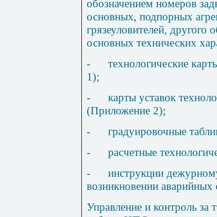
обозначением номеров задв
основных, подпорных агрег
грязеуловителей, другого 
основных технических хар
-
технологические карт
1);
-
карты уставок технол
(Приложение 2);
-
гра
д
уировочн
ы
е табли
-
расчетные технологич
-
инструкции дежурном
возникновении аварийных 
Управление и контроль за