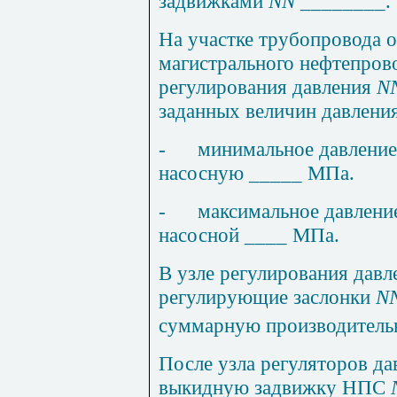
задвижками
NN
________.
На участке трубопровода о
магистрального нефтепрово
регулирования давления
N
заданных величин давления
-
минимальное давление
насосную _____ МПа.
-
максимальное давление
насосной ____ МПа.
В узле регулирования давл
регулирующие заслонки
N
суммарную производитель
После узла регуляторов да
выкидную задвижку НПС