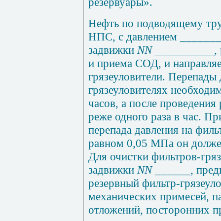
резервуары».
Нефть по подводящему тру
НПС, с давлением _______
задвижки
NN
__________, 
и приема СОД, и направляе
грязеуловители. Перепады 
г
рязеуловителях необходим
часов, а после проведения 
реже одного раза в час. П
перепада давления на филь
равном 0,05 МПа он долже
Для очистки фильтров-гря
задвижки
NN
______
, п
ред
резервный фильтр-грязеуло
механических примесей, п
отложений, посторонних пр