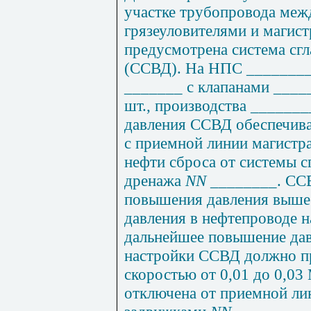
участке
т
рубопровода меж
грязеуловителями и магист
предусмотрена система сг
(ССВД). На Н
П
С ________
_______ с клапанами ____
шт., производств
а _______
давления ССВД обеспечива
с приемной линии магистр
нефти сброса от системы с
дренажа
NN
________. ССВ
повышения давления выше
давления в нефтепроводе н
дальнейшее повышение дав
настройки ССВД должно пр
скоростью от 0,01 до 0,0
отключена от приемной ли