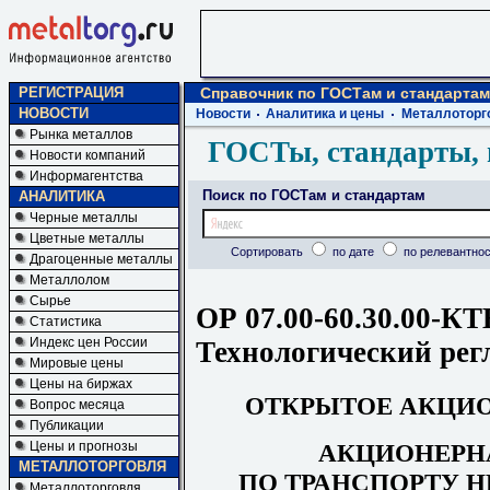
РЕГИСТРАЦИЯ
Справочник по ГОСТам и стандартам
НОВОСТИ
Новости
Аналитика и цены
Металлоторг
Рынка металлов
ГОСТы, стандарты, 
Новости компаний
Информагентства
Поиск по ГОСТам и стандартам
АНАЛИТИКА
Черные металлы
Цветные металлы
Сортировать
по дате
по релевантнос
Драгоценные металлы
Металлолом
Сырье
ОР 07.00-60.30.00-КТ
Статистика
Индекс цен России
Технологический ре
Мировые цены
Цены на биржах
ОТКРЫТОЕ АКЦИ
Вопрос месяца
Публикации
АКЦИОНЕРН
Цены и прогнозы
МЕТАЛЛОТОРГОВЛЯ
ПО ТРАНСПОРТУ Н
Металлоторговля