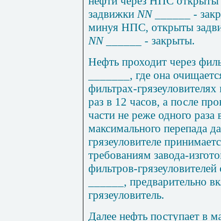
нефти через
НПС открыты
задвижки
NN
______ - зак
минуя НПС, открыты зад
NN
______ - закрыты.
Нефть проходит через фил
_______,
г
де она очищаетс
фильтрах-грязеуловителях
раз в 12 часов, а после пр
части не реже одного раза 
максимального перепада да
грязеуловителе принимает
требованиям завода-изгото
фильтров-грязеуловителей
______, предварительно в
грязеуловитель.
Далее нефть поступает в 