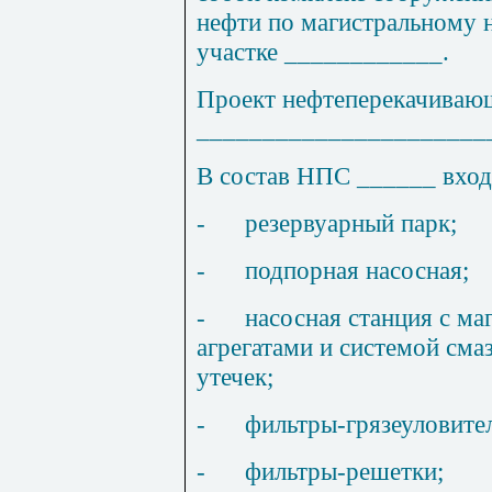
нефти по магистральному 
участке ____________.
Проект нефтеперекачивающ
______________________
В состав НПС ______ вход
-
резервуарн
ы
й парк;
-
подпорная насосная;
-
насосная станция с м
агрегатами и системой сма
утечек;
-
фильтры-грязеуловите
-
фильтры-решетки;