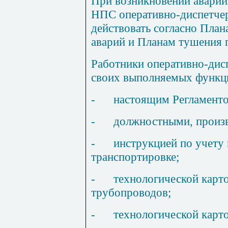
При возникновении аварий
НПС оперативно-диспетче
действовать согласно Пла
аварий и Планам тушения 
Работники оперативно-дис
своих выполняемых функц
-
настоящим Регламент
-
должностными, произ
-
инструк
ц
ией по учету
транспортировке;
-
технологической карт
трубопроводов;
-
технологической карто