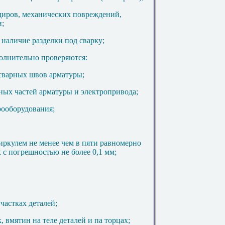
адиров, механических повреждений,
и;
, наличие разделки под сварку;
олнительно проверяются:
 сварных швов арматуры;
ных частей арматуры и электропривода;
рооборудования;
иркулем не менее чем в пяти равномерно
 с погрешностью не более 0,1 мм;
частках деталей;
 вмятин на теле деталей и па торцах;