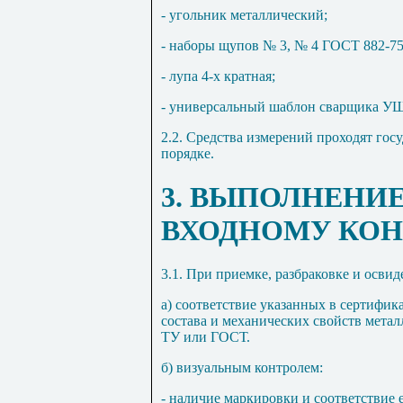
- угольник металлический;
- наборы щупов № 3, № 4 ГОСТ 882-75
- лупа 4-х кратная;
- универсальный шаблон сварщика У
2.2
. Средства измерений проходят гос
порядке.
3
. ВЫПОЛНЕНИЕ
ВХОДНОМУ КО
3.1
. При приемке, разбраковке и осви
а) соответствие указанных в сертифик
состава и механических свойств мета
ТУ или ГОСТ.
б) визуальным контролем:
- наличие маркировки и соответствие