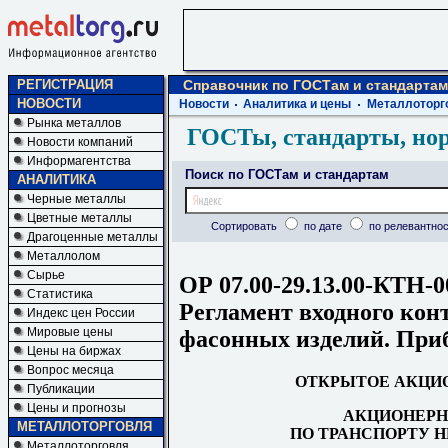
РЕГИСТРАЦИЯ
Справочник по ГОСТам и стандартам
НОВОСТИ
Новости
Аналитика и цены
Металлоторг
Рынка металлов
ГОСТы, стандарты, но
Новости компаний
Информагентства
Поиск по ГОСТам и стандартам
АНАЛИТИКА
Черные металлы
Цветные металлы
Сортировать
по дате
по релевантнос
Драгоценные металлы
Металлолом
Сырье
ОР 07.00-29.13.00-КТН-0
Статистика
Регламент входного кон
Индекс цен России
Мировые цены
фасонных изделий. При
Цены на биржах
Вопрос месяца
ОТКРЫТОЕ АКЦИ
Публикации
Цены и прогнозы
АКЦИОНЕРН
МЕТАЛЛОТОРГОВЛЯ
ПО ТРАНСПОРТУ 
Металлоторговля