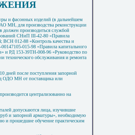
ОЖЕНИЯ
туры и фасонных изделий (в дальнейшем
ОАО МН, для производства реконструкции
в должен производиться службой
бований
СНиП III-42-80
«Правила
4;
ВСН 012-88
«Контроль качества и
39-00147105-015-98 «Правила капитального
в» и
РД 153-39ТН-008-96
«Руководство по
ии технического обслуживания и ремонта
 10 дней после поступления запорной
ад ОДО МН от поставщика или
производится централизованно на
еталей допускаются лица, изучившие
руб и запорной арматуры», необходимую
ию и прошедшие обучение практическим