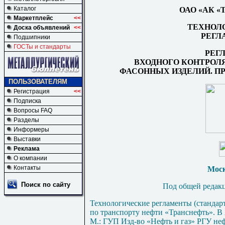
Каталог
ОАО «АК 
Маркетплейс
<<
ТЕХНОЛ
Доска объявлений
<<
РЕГЛ
Подшипники
ГОСТы и стандарты
РЕГ
ВХОДНОГО КОНТРОЛ
ФАСОННЫХ ИЗДЕЛИЙ. П
ПОЛЬЗОВАТЕЛЯМ
Регистрация
<<
Подписка
Вопросы FAQ
Разделы
Информеры
Выставки
Реклама
О компании
Контакты
Моск
Поиск по сайту
Под общей редак
Технологические регламенты (станда
по транспорту нефти «Транснефть». В 2
М.: ГУП Изд-во «Нефть и газ» РГУ неф