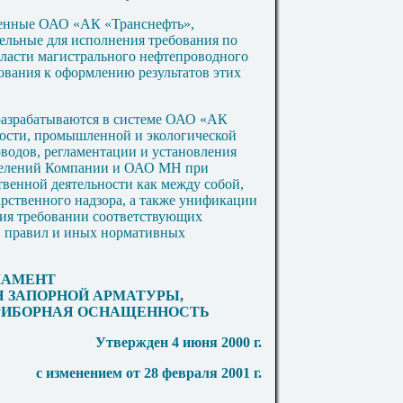
денные ОАО «АК «Транснефть»,
ельные для исполнения требования по
ласти магистрального нефтепроводного
бования к оформлению результатов этих
разрабатываются в системе ОАО «АК
ности, промышленной и экологической
водов, регламентации и установления
зделений Компании и ОАО МН при
твенной деятельности как между собой,
арственного надзора, а также унификации
ния требовании соответствующих
, правил и иных нормативных
ЛАМЕНТ
Я ЗАПОРНОЙ АРМАТУРЫ,
РИБОРНАЯ ОСНАЩЕННОСТЬ
Утвержден 4 июня 2000 г.
с изменением от 28 февраля 2001 г.