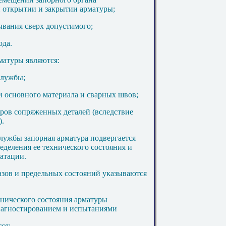
 открытии и закрытии арматуры;
ывания сверх допустимого;
ода.
матуры являются:
службы;
и основного материала и сварных швов;
ров сопряженных деталей (вследствие
).
лужбы запорная арматура подвергается
еделения ее технического состояния и
атации.
азов и предельных состояний указываются
хнического состояния арматуры
иагностированием и испытаниями
ся: