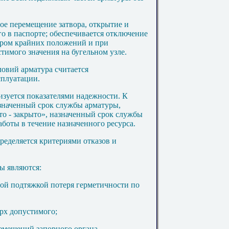
ое перемещение затвора, открытие и
го в паспорте; обеспечивается отключение
ором крайних положений и при
имого значения на бугельном узле.
овий арматура считается
сплуатации.
изуется показателями надежности. К
азначенный срок службы арматуры,
то - закрыто», назначенный срок службы
аботы в течение назначенного ресурса.
ределяется критериями отказов и
ы являются:
ой подтяжкой потеря герметичности по
ерх допустимого;
емещений запорного органа