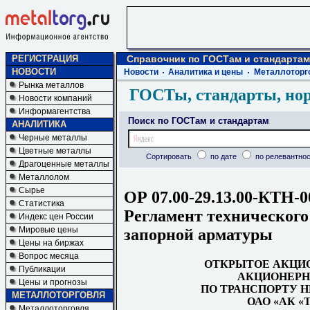
РЕГИСТРАЦИЯ
Справочник по ГОСТам и стандартам
НОВОСТИ
Новости
Аналитика и цены
Металлоторг
Рынка металлов
ГОСТы, стандарты, но
Новости компаний
Информагентства
Поиск по ГОСТам и стандартам
АНАЛИТИКА
Черные металлы
Цветные металлы
Сортировать
по дате
по релевантнос
Драгоценные металлы
Металлолом
Сырье
ОР 07.00-29.13.00-КТН-0
Статистика
Регламент технического
Индекс цен России
Мировые цены
запорной арматуры
Цены на биржах
Вопрос месяца
ОТКРЫТОЕ АКЦИ
Публикации
АКЦИОНЕРН
Цены и прогнозы
ПО ТРАНСПОРТУ 
МЕТАЛЛОТОРГОВЛЯ
ОАО «АК 
Металлоторговля