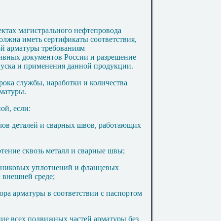
ъектах магистрального нефтепровода
должна иметь сертификаты соответствия,
ой арматуры требованиям
ивных документов России и разрешение
пуска и применения данной продукции.
рока службы, наработки и количества
рматуры.
ой, если:
лов деталей и сварных швов, работающих
отение сквозь металл и сварные швы;
льниковых уплотнений и фланцевых
 внешней среде;
ора арматуры в соответствии с паспортом
ие всех подвижных частей арматуры без