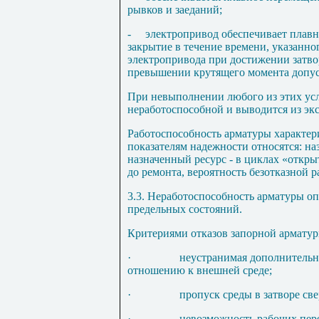
рывков и заеданий;
-
электропривод обеспечивает плавн
закрытие в течение времени, указанно
электропривода при достижении затв
превышении крутящего момента допуст
При невыполнении любого из этих усл
неработоспособной и выводится из эк
Работоспособность арматуры характер
показателям надежности относятся: н
назначенный ресурс - в циклах «откры
до ремонта, вероятность безотказной р
3.3. Неработоспособность арматуры оп
предельных состояний.
Критериями отказов запорной арматур
·
неустранимая дополнительн
отношению к внешней среде;
·
пропуск среды в затворе св
·
невозможность рабочих пер