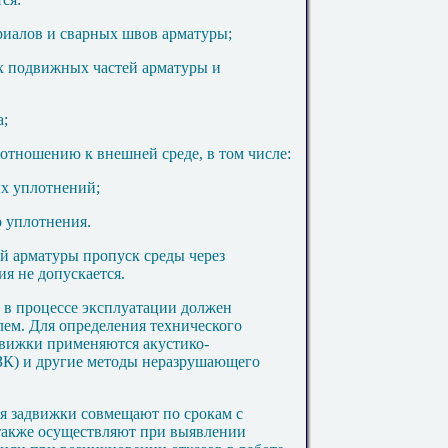
риалов и сварных швов арматуры;
х подвижных частей арматуры и
а;
отношению к внешней среде, в том числе:
х уплотнений;
о уплотнения.
й арматуры пропуск среды через
я не допускается.
и в процессе эксплуатации должен
лем. Для определения технического
движки применяются акустико-
ЗК) и другие методы неразрушающего
я задвижки совмещают по срокам с
 также осуществляют при выявлении