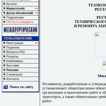
Каталог
ТЕХНОЛ
Маркетплейс
<<
РЕГЛ
Доска объявлений
<<
РЕГ
Подшипники
ТЕХНИЧЕСКОГ
ГОСТы и стандарты
И РЕМОНТА ЗА
ПОЛЬЗОВАТЕЛЯМ
Регистрация
<<
Подписка
Вопросы FAQ
Разделы
Информеры
Выставки
Реклама
О компании
Моск
Контакты
Регламенты, разработанные и утверж
Поиск по сайту
устанавливают общеотраслевые обязат
организации и выполнению работ в об
транспорта, а также обязательные тре
работ.