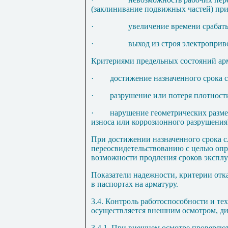
(заклинивание подвижных частей) при
·
увеличение времени срабат
·
выход из строя электроприв
Критериями предельных состояний ар
·
достижение назначенного срока 
·
разрушение или потеря плотност
·
нарушение геометрических разме
износа или коррозионного разрушения
При достижении назначенного срока с
переосвидетельствованию с целью опр
возможности продления сроков эксплу
Показатели надежности, критерии отк
в паспортах на арматуру.
3.4. Контроль работоспособности и те
осуществляется внешним осмотром, д
3.4.1. При внешнем осмотре проверяют