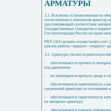
АРМАТУРЫ
3.1. Вся вновь устанавливаемая на об
отечественная и импортная арматура 
удостоверяющий соответствие запорн
Государственных стандартов и нормат
Госгортехнадзора России на право вы
РНУ (АО) должно осуществлять учет с
циклов работы «закрыто - открыто» а
3.2. Арматура считается работоспособн
-
обеспечивается прочность материа
под давлением;
-
не наблюдается пропуск среды и п
-
обеспечивается герметичность са
соединений арматуры по отношению к
-
обеспечивается герметичность затв
на запорную арматуру;
-
обеспечивается плавное перемещен