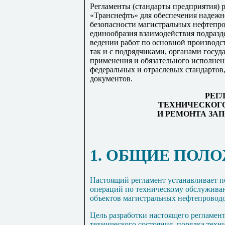
Регламенты (стандарты предприятия) 
«Транснефть» для обеспечения надеж
безопасности магистральных нефтепро
единообразия взаимодействия подра
ведении работ по основной производс
так и с подрядчиками, органами госуд
применения и обязательного исполне
федеральных и отраслевых стандартов
документов.
РЕГ
ТЕХНИЧЕСКОГ
И РЕМОНТА
ЗА
1. ОБЩИЕ ПОЛ
Настоящий регламент устанавливает 
операций по техническому обслужива
объектов магистральных нефтепроводо
Цель разработки настоящего регламент
технического состояния, порядка техн