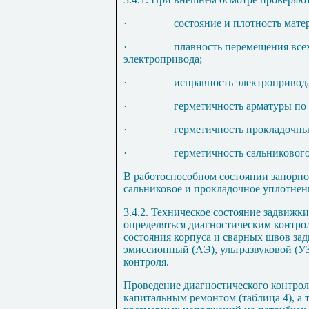
·
состояние и плотность мате
·
плавность перемещения все
электропривода;
·
исправность электропривод
·
герметичность арматуры по 
·
герметичность прокладочны
·
герметичность сальниковог
В работоспособном состоянии запорно
сальниковое и прокладочное уплотнени
3.4.2. Техническое состояние задвижк
определяться диагностическим контро
состояния корпуса и сварных швов за
эмиссионный (АЭ), ультразвуковой (У
контроля.
Проведение диагностического контрол
капитальным ремонтом (таблица
4
), а